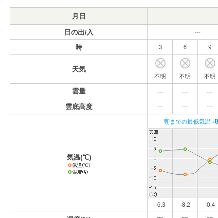
月日
日の出/入
---
時
3
6
9
天気
不明
不明
不明
雲量
---
---
---
雲底高度
---
---
---
-
朝までの最低気温
気温(℃)
-6.3
-8.2
-0.4