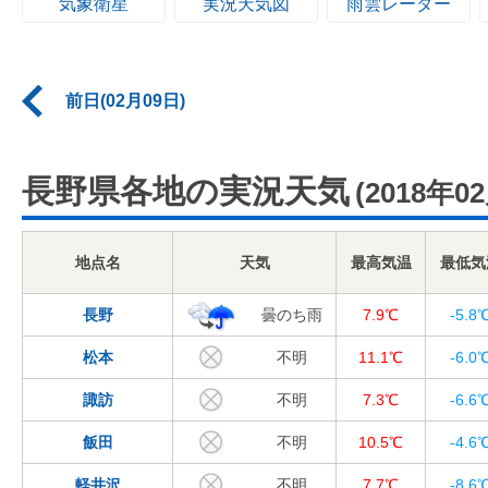
気象衛星
実況天気図
雨雲レーダー
前日(02月09日)
長野県各地の実況天気
(2018年0
地点名
天気
最高気温
最低気
長野
曇のち雨
7.9℃
-5.8
松本
不明
11.1℃
-6.0
諏訪
不明
7.3℃
-6.6
飯田
不明
10.5℃
-4.6
軽井沢
不明
7.7℃
-8.6