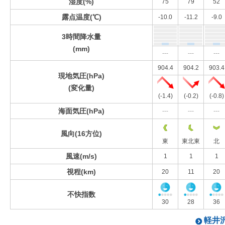
湿度(%)
75
79
52
露点温度(℃)
-10.0
-11.2
-9.0
3時間降水量
(mm)
---
---
---
904.4
904.2
903.4
現地気圧(hPa)
(変化量)
(-1.4)
(-0.2)
(-0.8)
海面気圧(hPa)
---
---
---
風向(16方位)
東
東北東
北
風速(m/s)
1
1
1
視程(km)
20
11
20
不快指数
30
28
36
軽井沢