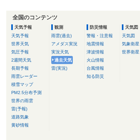
全国のコンテンツ
天気予報
観測
防災情報
天気図
天気予報
雨雲(過去)
警報・注意報
天気図
世界天気
アメダス実況
地震情報
気象衛星
気圧予報
実況天気
津波情報
世界衛星
2週間天気
過去天気
火山情報
長期予報
雷(実況)
台風情報
雨雲レーダー
知る防災
積雪マップ
PM2.5分布予測
世界の雨雲
雷(予報)
道路気象
黄砂情報