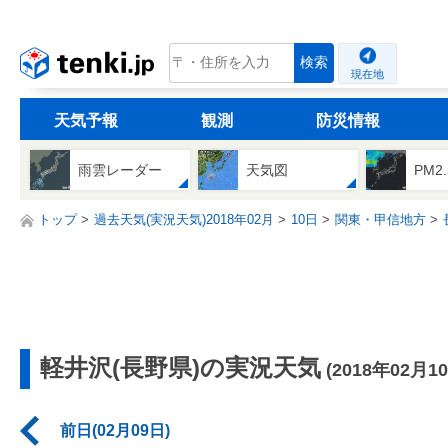
tenki.jp
検索
現在地
天気予報
観測
防災情報
雨雲レーダー
天気図
PM2
トップ
過去天気(実況天気)2018年02月
10日
関東・甲信地方
軽井沢(長野県)の実況天気
(2018年02月1
前日(02月09日)