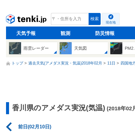
tenki.jp
検索
現在地
天気予報
観測
防災情報
雨雲レーダー
天気図
PM2
トップ
過去天気(アメダス実況・気温)2018年02月
11日
四国地
香川県のアメダス実況(気温)
(2018年02
前日(02月10日)