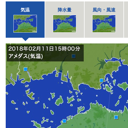
気温
降水量
風向・風速