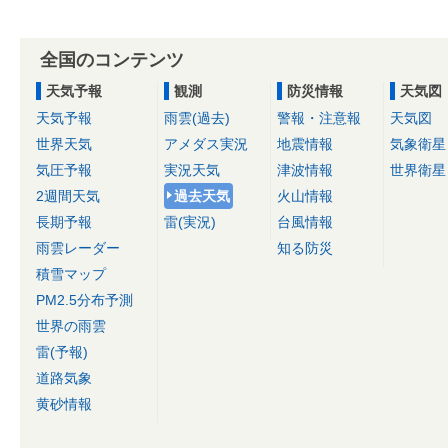
全国のコンテンツ
天気予報
観測
防災情報
天気図
天気予報
雨雲(過去)
警報・注意報
天気図
世界天気
アメダス実況
地震情報
気象衛星
気圧予報
実況天気
津波情報
世界衛星
2週間天気
過去天気
火山情報
長期予報
雷(実況)
台風情報
雨雲レーダー
知る防災
積雪マップ
PM2.5分布予測
世界の雨雲
雷(予報)
道路気象
黄砂情報