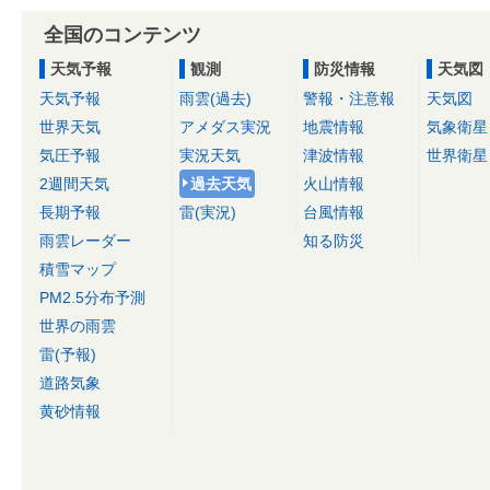
全国のコンテンツ
天気予報
観測
防災情報
天気図
天気予報
雨雲(過去)
警報・注意報
天気図
世界天気
アメダス実況
地震情報
気象衛星
気圧予報
実況天気
津波情報
世界衛星
2週間天気
過去天気
火山情報
長期予報
雷(実況)
台風情報
雨雲レーダー
知る防災
積雪マップ
PM2.5分布予測
世界の雨雲
雷(予報)
道路気象
黄砂情報