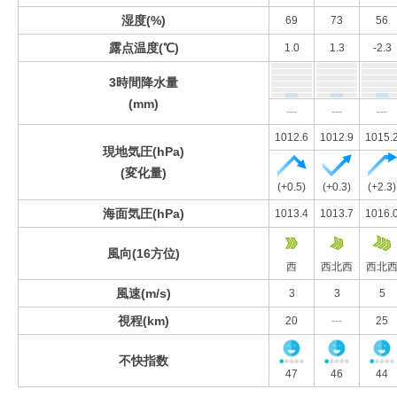
湿度(%)
69
73
56
露点温度(℃)
1.0
1.3
-2.3
3時間降水量
(mm)
---
---
---
1012.6
1012.9
1015.
現地気圧(hPa)
(変化量)
(+0.5)
(+0.3)
(+2.3)
海面気圧(hPa)
1013.4
1013.7
1016.
風向(16方位)
西
西北西
西北
風速(m/s)
3
3
5
視程(km)
20
---
25
不快指数
47
46
44