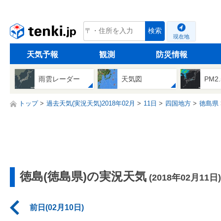
tenki.jp
検索
現在地
天気予報
観測
防災情報
雨雲レーダー
天気図
PM2
トップ
過去天気(実況天気)2018年02月
11日
四国地方
徳島県
徳島(徳島県)の実況天気
(2018年02月11日)
前日(02月10日)