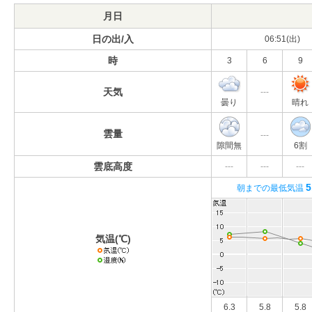
月日
日の出/入
06:51(出)
時
3
6
9
天気
---
曇り
晴れ
雲量
---
隙間無
6割
雲底高度
---
---
---
5
朝までの最低気温
気温(℃)
6.3
5.8
5.8