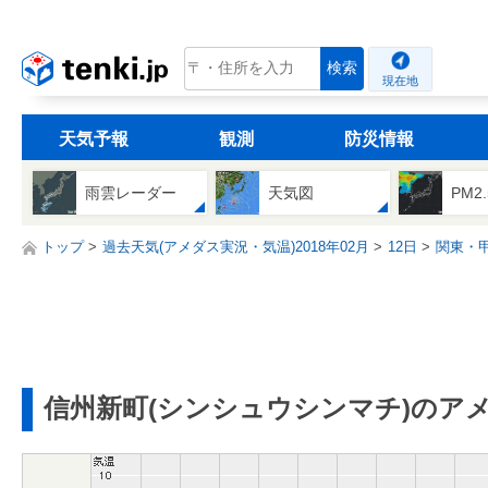
tenki.jp
検索
現在地
天気予報
観測
防災情報
雨雲レーダー
天気図
PM2
トップ
過去天気(アメダス実況・気温)2018年02月
12日
関東・
信州新町(シンシュウシンマチ)のア