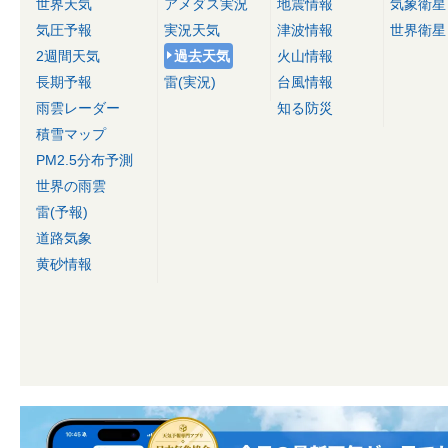
世界天気
アメダス実況
地震情報
気象衛星
気圧予報
実況天気
津波情報
世界衛星
2週間天気
過去天気
火山情報
長期予報
雷(実況)
台風情報
雨雲レーダー
知る防災
積雪マップ
PM2.5分布予測
世界の雨雲
雷(予報)
道路気象
黄砂情報