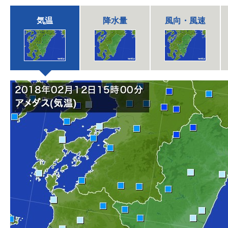
気温
降水量
風向・風速