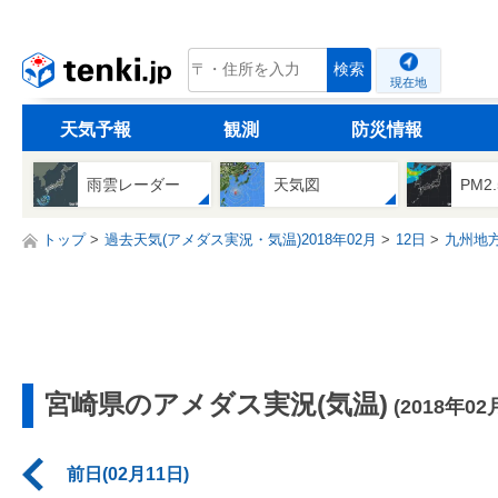
tenki.jp
検索
現在地
天気予報
観測
防災情報
雨雲レーダー
天気図
PM2
トップ
過去天気(アメダス実況・気温)2018年02月
12日
九州地
宮崎県のアメダス実況(気温)
(2018年02
前日(02月11日)