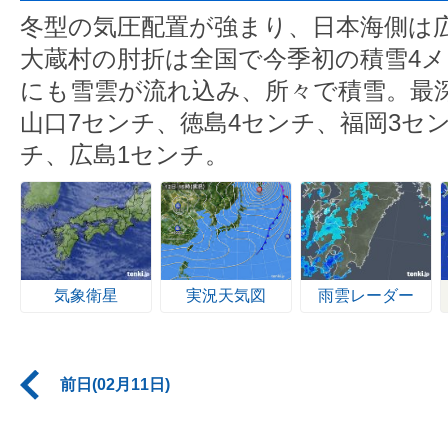
冬型の気圧配置が強まり、日本海側は
大蔵村の肘折は全国で今季初の積雪4
にも雪雲が流れ込み、所々で積雪。最深
山口7センチ、徳島4センチ、福岡3セ
チ、広島1センチ。
気象衛星
実況天気図
雨雲レーダー
前日(02月11日)