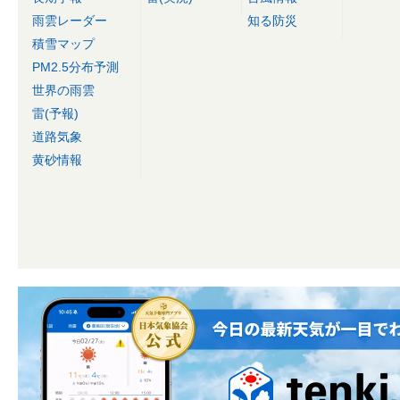
雨雲レーダー
知る防災
積雪マップ
PM2.5分布予測
世界の雨雲
雷(予報)
道路気象
黄砂情報