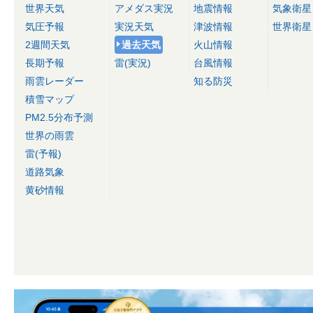
世界天気
アメダス実況
地震情報
気象衛星
気圧予報
実況天気
津波情報
世界衛星
2週間天気
過去天気
火山情報
長期予報
雷(実況)
台風情報
雨雲レーダー
知る防災
積雪マップ
PM2.5分布予測
世界の雨雲
雷(予報)
道路気象
黄砂情報