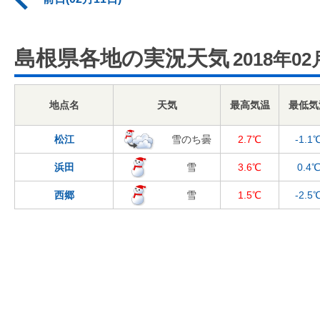
島根県各地の実況天気
2018年02
地点名
天気
最高気温
最低気
松江
雪のち曇
2.7℃
-1.1
浜田
雪
3.6℃
0.4
西郷
雪
1.5℃
-2.5