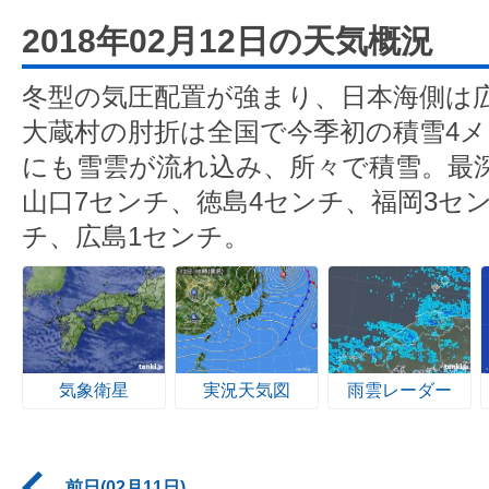
2018年02月12日の天気概況
冬型の気圧配置が強まり、日本海側は
大蔵村の肘折は全国で今季初の積雪4
にも雪雲が流れ込み、所々で積雪。最深
山口7センチ、徳島4センチ、福岡3セ
チ、広島1センチ。
気象衛星
実況天気図
雨雲レーダー
前日(02月11日)