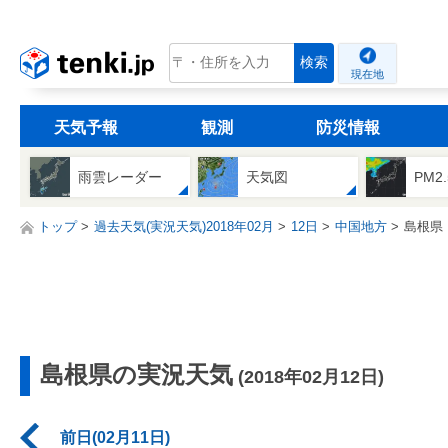
tenki.jp
検索
現在地
天気予報
観測
防災情報
雨雲レーダー
天気図
PM2
トップ
過去天気(実況天気)2018年02月
12日
中国地方
島根県
島根県の実況天気
(2018年02月12日)
前日(02月11日)