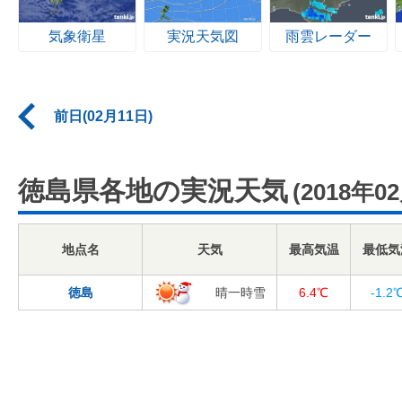
気象衛星
実況天気図
雨雲レーダー
前日(02月11日)
徳島県各地の実況天気
(2018年0
地点名
天気
最高気温
最低気
徳島
晴一時雪
6.4℃
-1.2