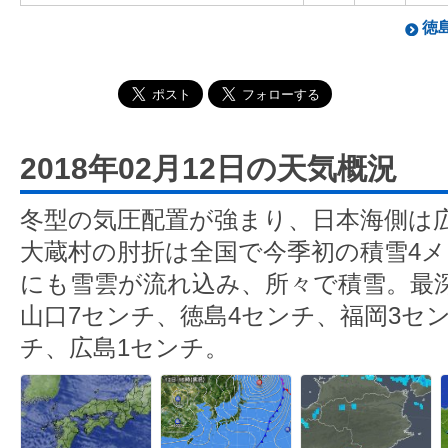
徳島
2018年02月12日の天気概況
冬型の気圧配置が強まり、日本海側は
大蔵村の肘折は全国で今季初の積雪4
にも雪雲が流れ込み、所々で積雪。最深
山口7センチ、徳島4センチ、福岡3セ
チ、広島1センチ。