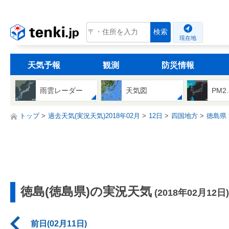
tenki.jp
検索
現在地
天気予報
観測
防災情報
雨雲レーダー
天気図
PM2
トップ
過去天気(実況天気)2018年02月
12日
四国地方
徳島県
徳島(徳島県)の実況天気
(2018年02月12日)
前日(02月11日)