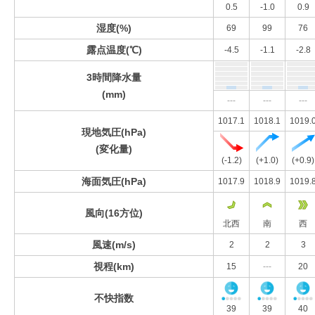
0.5
-1.0
0.9
湿度(%)
69
99
76
露点温度(℃)
-4.5
-1.1
-2.8
3時間降水量
(mm)
---
---
---
1017.1
1018.1
1019.
現地気圧(hPa)
(変化量)
(-1.2)
(+1.0)
(+0.9)
海面気圧(hPa)
1017.9
1018.9
1019.
風向(16方位)
北西
南
西
風速(m/s)
2
2
3
視程(km)
15
---
20
不快指数
39
39
40