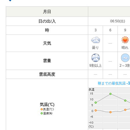
月日
日の出/入
06:50(出)
時
3
6
9
天気
---
曇り
晴れ
雲量
---
9割以上
2～3
雲底高度
---
---
---
-
朝までの最低気温
気温(℃)