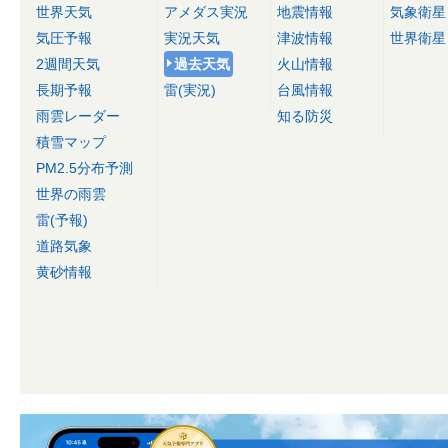
世界天気
アメダス実況
地震情報
気象衛星
気圧予報
実況天気
津波情報
世界衛星
2週間天気
過去天気
火山情報
長期予報
雷(実況)
台風情報
雨雲レーダー
知る防災
積雪マップ
PM2.5分布予測
世界の雨雲
雷(予報)
道路気象
黄砂情報