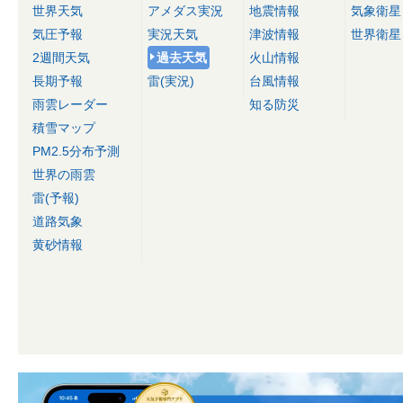
世界天気
アメダス実況
地震情報
気象衛星
気圧予報
実況天気
津波情報
世界衛星
2週間天気
過去天気
火山情報
長期予報
雷(実況)
台風情報
雨雲レーダー
知る防災
積雪マップ
PM2.5分布予測
世界の雨雲
雷(予報)
道路気象
黄砂情報