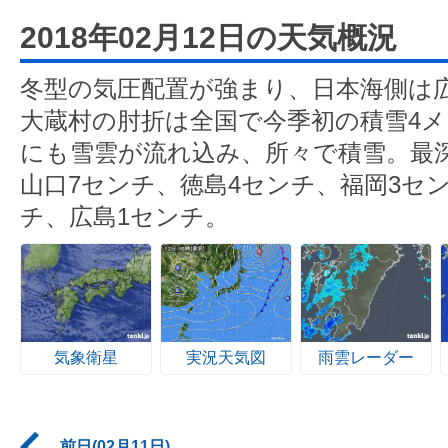
2018年02月12日の天気概況
冬型の気圧配置が強まり、日本海側は
大蔵村の肘折は全国で今季初の積雪4
にも雪雲が流れ込み、所々で積雪。最深
山口7センチ、徳島4センチ、福岡3セ
チ、広島1センチ。
気象衛星
実況天気図
雨雲レーダー
前日(02月11日)