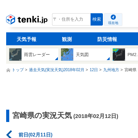
tenki.jp
検索
現在地
天気予報
観測
防災情報
雨雲レーダー
天気図
PM2
トップ
過去天気(実況天気)2018年02月
12日
九州地方
宮崎県
宮崎県の実況天気
(2018年02月12日)
前日(02月11日)