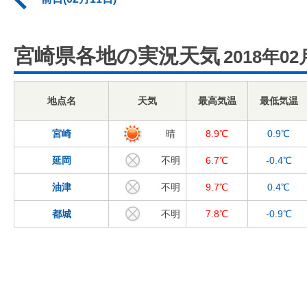
宮崎県各地の実況天気
2018年02
地点名
天気
最高気温
最低気温
宮崎
晴
8.9℃
0.9℃
延岡
不明
6.7℃
-0.4℃
油津
不明
9.7℃
0.4℃
都城
不明
7.8℃
-0.9℃