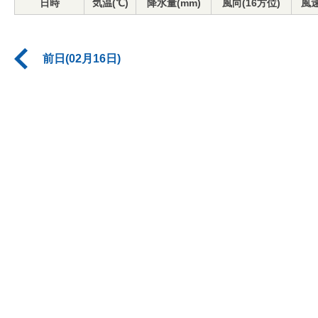
日時
気温(℃)
降水量(mm)
風向(16方位)
風速
前日(02月16日)