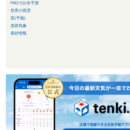
PM2.5分布予測
世界の雨雲
雷(予報)
道路気象
黄砂情報