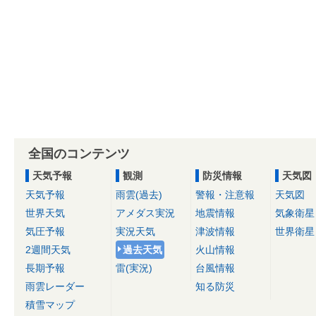
全国のコンテンツ
天気予報
観測
防災情報
天気図
天気予報
雨雲(過去)
警報・注意報
天気図
世界天気
アメダス実況
地震情報
気象衛星
気圧予報
実況天気
津波情報
世界衛星
2週間天気
過去天気
火山情報
長期予報
雷(実況)
台風情報
雨雲レーダー
知る防災
積雪マップ