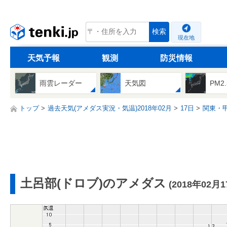
tenki.jp
検索
現在地
天気予報
観測
防災情報
雨雲レーダー
天気図
PM2
トップ
過去天気(アメダス実況・気温)2018年02月
17日
関東・
土呂部(ドロブ)のアメダス
(2018年02月1