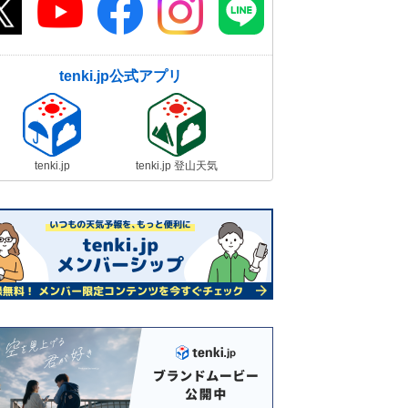
tenki.jp公式アプリ
tenki.jp
tenki.jp 登山天気