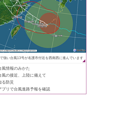
で強い台風13号が名護市付近を西南西に進んでいます
台風情報のみかた
台風の接近、上陸に備えて
知る防災
アプリで台風進路予報を確認