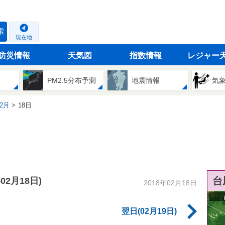
索
現在地
防災情報
天気図
指数情報
レジャー
PM2.5分布予測
地震情報
気
2月
18日
台
年02月18日)
2018年02月18日
翌日(02月19日)