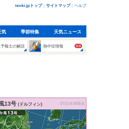
tenki.jpトップ
｜
サイトマップ
｜
ヘルプ
天気
季節特集
天気ニュース
象予報士の解説
熱中症情報
注目
風13号
(ドルフィン)
07日14:00現在