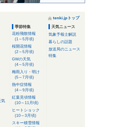
tenki.jpトップ
季節特集
天気ニュース
花粉飛散情報
気象予報士解説
(1～5月頃)
暮らしの話題
桜開花情報
放送局のニュース
(2～5月頃)
特集
GWの天気
(4～5月頃)
梅雨入り・明け
(5～7月頃)
熱中症情報
(4～9月頃)
紅葉見頃情報
天気
(10～11月頃)
ヒートショック
(10～3月頃)
スキー積雪情報