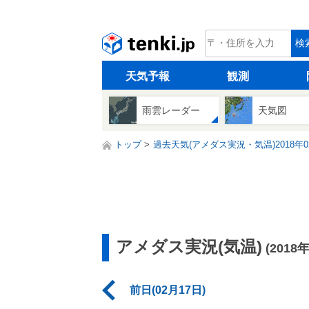
tenki.jp
検
天気予報
観測
雨雲レーダー
天気図
トップ
過去天気(アメダス実況・気温)2018年0
アメダス実況(気温)
(2018
前日(02月17日)