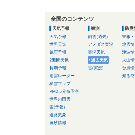
全国のコンテンツ
天気予報
観測
防災
天気予報
雨雲(過去)
警報・
世界天気
アメダス実況
地震情
気圧予報
実況天気
津波情
2週間天気
過去天気
火山情
長期予報
雷(実況)
台風情
雨雲レーダー
知る防
積雪マップ
PM2.5分布予測
世界の雨雲
雷(予報)
道路気象
黄砂情報