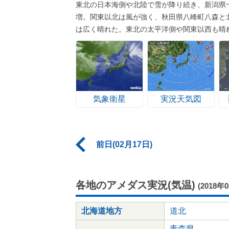
東北の日本海側や北陸で雪が降り続き、新潟県十
増。関東以北は風が強く、秋田県八峰町八森と
は広く晴れた。東北の太平洋側や関東以西も晴
気象衛星
実況天気図
前日(02月17日)
各地のアメダス実況(気温)
(2018年
北海道地方
道北
青森県