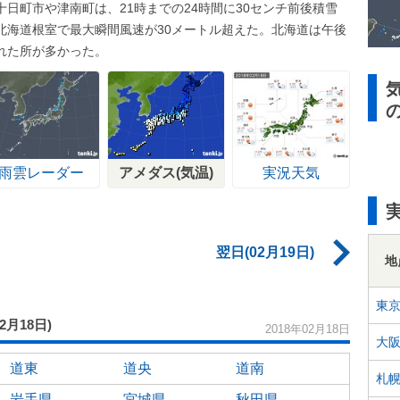
日町市や津南町は、21時までの24時間に30センチ前後積雪
北海道根室で最大瞬間風速が30メートル超えた。北海道は午後
れた所が多かった。
雨雲レーダー
アメダス(気温)
実況天気
翌日(02月19日)
地
東
02月18日)
2018年02月18日
大
道東
道央
道南
札
岩手県
宮城県
秋田県