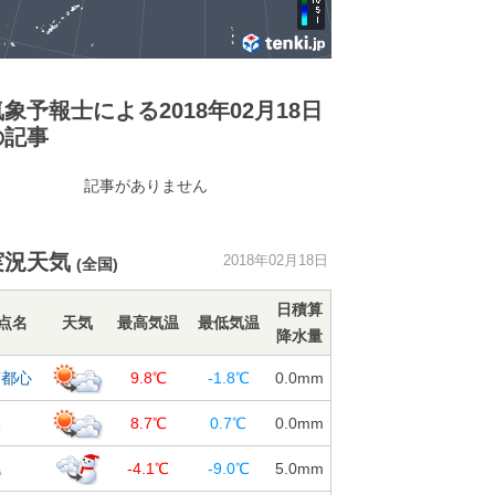
気象予報士による2018年02月18日
の記事
記事がありません
実況天気
2018年02月18日
(全国)
日積算
点名
天気
最高気温
最低気温
降水量
京都心
9.8℃
-1.8℃
0.0
mm
阪
8.7℃
0.7℃
0.0
mm
幌
-4.1℃
-9.0℃
5.0
mm