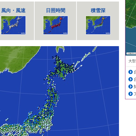
風向・風速
日照時間
積雪深
大型