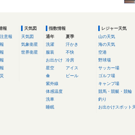
情報
天気図
指数情報
レジャー天気
注意報
天気図
通年
夏季
山の天気
報
気象衛星
洗濯
汗かき
海の天気
報
世界衛星
服装
不快
空港
報
お出かけ
冷房
野球場
報
星空
アイス
サッカー場
災
傘
ビール
ゴルフ場
紫外線
キャンプ場
体感温度
競馬・競艇・競輪
洗車
釣り
睡眠
お出かけスポット