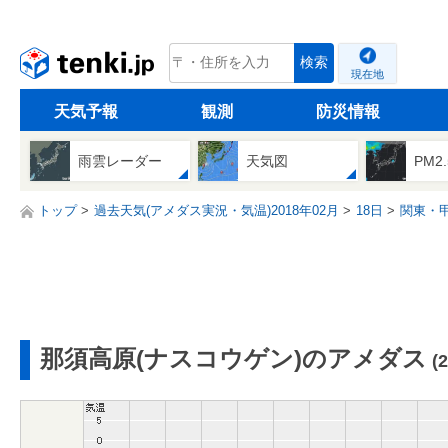
tenki.jp
検索
現在地
天気予報
観測
防災情報
雨雲レーダー
天気図
PM2
トップ
過去天気(アメダス実況・気温)2018年02月
18日
関東・
那須高原(ナスコウゲン)のアメダス
(