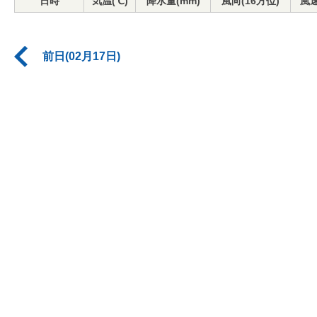
日時
気温(℃)
降水量(mm)
風向(16方位)
風速
前日(02月17日)