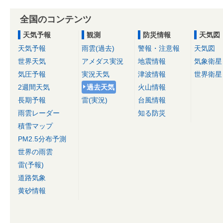
全国のコンテンツ
天気予報
観測
防災情報
天気図
天気予報
雨雲(過去)
警報・注意報
天気図
世界天気
アメダス実況
地震情報
気象衛星
気圧予報
実況天気
津波情報
世界衛星
2週間天気
過去天気
火山情報
長期予報
雷(実況)
台風情報
雨雲レーダー
知る防災
積雪マップ
PM2.5分布予測
世界の雨雲
雷(予報)
道路気象
黄砂情報