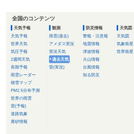
全国のコンテンツ
天気予報
観測
防災情報
天気図
天気予報
雨雲(過去)
警報・注意報
天気図
世界天気
アメダス実況
地震情報
気象衛星
気圧予報
実況天気
津波情報
世界衛星
2週間天気
過去天気
火山情報
長期予報
雷(実況)
台風情報
雨雲レーダー
知る防災
積雪マップ
PM2.5分布予測
世界の雨雲
雷(予報)
道路気象
黄砂情報