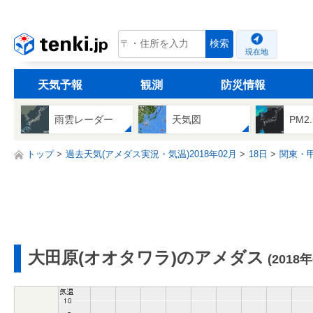
tenki.jp
検索
現在地
天気予報
観測
防災情報
雨雲レーダー
天気図
PM2
トップ
過去天気(アメダス実況・気温)2018年02月
18日
関東・
大田原(オオタワラ)のアメダス
(2018