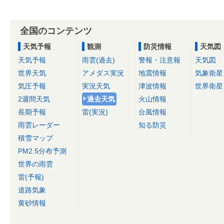
全国のコンテンツ
天気予報
観測
防災情報
天気図
天気予報
雨雲(過去)
警報・注意報
天気図
世界天気
アメダス実況
地震情報
気象衛星
気圧予報
実況天気
津波情報
世界衛星
2週間天気
過去天気
火山情報
長期予報
雷(実況)
台風情報
雨雲レーダー
知る防災
積雪マップ
PM2.5分布予測
世界の雨雲
雷(予報)
道路気象
黄砂情報