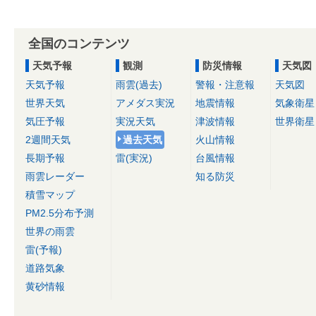
全国のコンテンツ
天気予報
観測
防災情報
天気図
天気予報
雨雲(過去)
警報・注意報
天気図
世界天気
アメダス実況
地震情報
気象衛星
気圧予報
実況天気
津波情報
世界衛星
2週間天気
過去天気
火山情報
長期予報
雷(実況)
台風情報
雨雲レーダー
知る防災
積雪マップ
PM2.5分布予測
世界の雨雲
雷(予報)
道路気象
黄砂情報