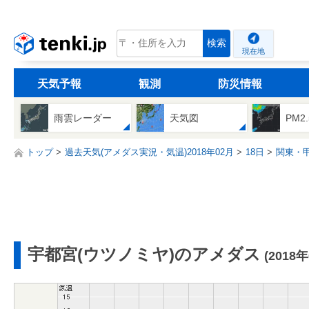
tenki.jp
検索
現在地
天気予報
観測
防災情報
雨雲レーダー
天気図
PM2
トップ
過去天気(アメダス実況・気温)2018年02月
18日
関東・
宇都宮(ウツノミヤ)のアメダス
(2018