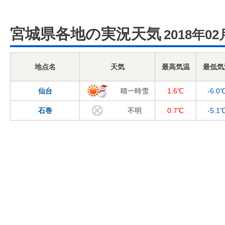
宮城県各地の実況天気
2018年02
地点名
天気
最高気温
最低気
仙台
晴一時雪
1.6℃
-6.0
石巻
不明
0.7℃
-5.1