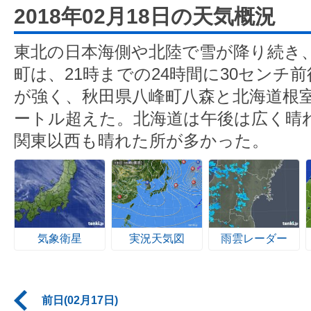
2018年02月18日の天気概況
東北の日本海側や北陸で雪が降り続き
町は、21時までの24時間に30センチ
が強く、秋田県八峰町八森と北海道根室
ートル超えた。北海道は午後は広く晴
関東以西も晴れた所が多かった。
気象衛星
実況天気図
雨雲レーダー
前日(02月17日)