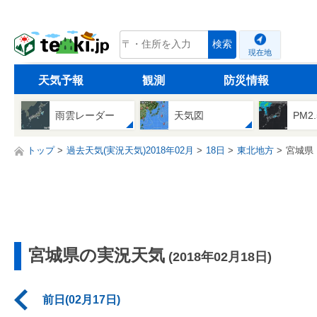
tenki.jp
検索
現在地
天気予報
観測
防災情報
雨雲レーダー
天気図
PM2
トップ
過去天気(実況天気)2018年02月
18日
東北地方
宮城県
宮城県の実況天気
(2018年02月18日)
前日(02月17日)