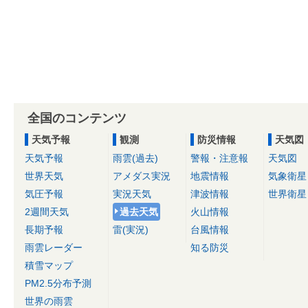
全国のコンテンツ
天気予報
観測
防災情報
天気図
天気予報
雨雲(過去)
警報・注意報
天気図
世界天気
アメダス実況
地震情報
気象衛星
気圧予報
実況天気
津波情報
世界衛星
2週間天気
過去天気
火山情報
長期予報
雷(実況)
台風情報
雨雲レーダー
知る防災
積雪マップ
PM2.5分布予測
世界の雨雲