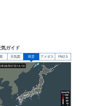
天気ガイド
星
天気図
雨雲
アメダス
PM2.5