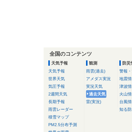
全国のコンテンツ
天気予報
観測
防災
天気予報
雨雲(過去)
警報・
世界天気
アメダス実況
地震情
気圧予報
実況天気
津波情
2週間天気
過去天気
火山情
長期予報
雷(実況)
台風情
雨雲レーダー
知る防
積雪マップ
PM2.5分布予測