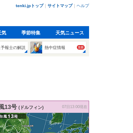
tenki.jpトップ
｜
サイトマップ
｜
ヘルプ
天気
季節特集
天気ニュース
象予報士の解説
熱中症情報
注目
風13号
(ドルフィン)
07日13:00現在