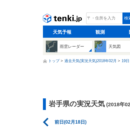
tenki.jp
検
天気予報
観測
雨雲レーダー
天気図
トップ
過去天気(実況天気)2018年02月
19日
岩手県の実況天気
(2018年0
前日(02月18日)