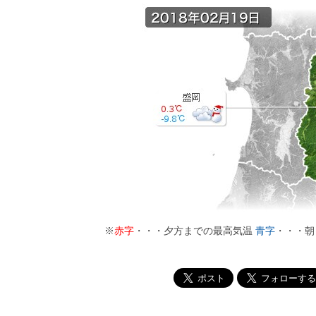
※
赤字
・・・夕方までの最高気温
青字
・・・朝