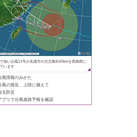
で強い台風13号が名護市の北北東約40kmを西南西に
でいます
台風情報のみかた
台風の接近、上陸に備えて
知る防災
アプリで台風進路予報を確認