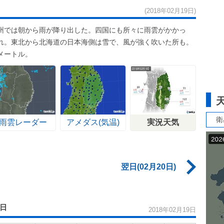
(2018年02月19日)
州では朝から雨が降り出した。四国にも所々に雨雲がかかっ
れ。東北から北海道の日本海側は雪で、風が強く吹いた所も。
メートル。
衛
雨雲レーダー
アメダス(気温)
実況天気
翌日(02月20日)
9日
2018年02月19日