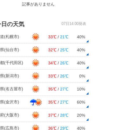
記事がありません
今日の天気
07日14:00発表
道(札幌市)
33℃
/
21℃
40%
県(仙台市)
32℃
/
25℃
40%
都(千代田区)
34℃
/
26℃
40%
県(新潟市)
33℃
/
26℃
0%
県(名古屋市)
35℃
/
27℃
10%
県(金沢市)
35℃
/
27℃
60%
府(大阪市)
37℃
/
28℃
20%
県(広島市)
36℃
/
29℃
40%