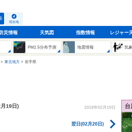
索
現在地
防災情報
天気図
指数情報
レジャー
PM2.5分布予測
地震情報
気
東北地方
岩手県
台
2月19日)
2018年02月19日
翌日(02月20日)