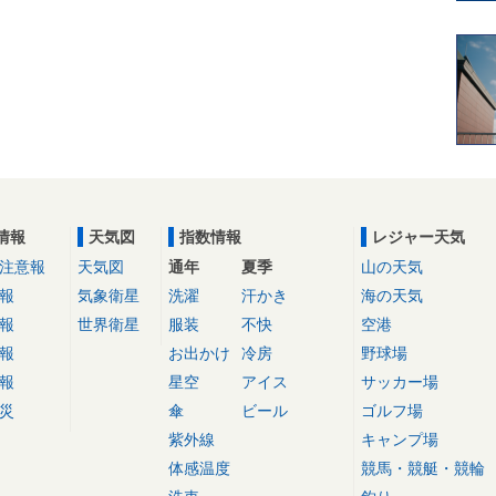
情報
天気図
指数情報
レジャー天気
注意報
天気図
通年
夏季
山の天気
報
気象衛星
洗濯
汗かき
海の天気
報
世界衛星
服装
不快
空港
報
お出かけ
冷房
野球場
報
星空
アイス
サッカー場
災
傘
ビール
ゴルフ場
紫外線
キャンプ場
体感温度
競馬・競艇・競輪