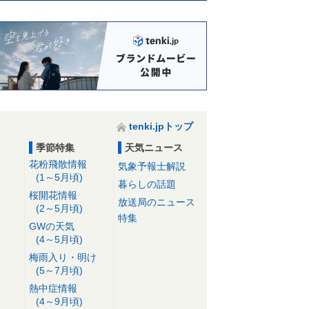
tenki.jpトップ
季節特集
天気ニュース
花粉飛散情報
気象予報士解説
(1～5月頃)
暮らしの話題
桜開花情報
放送局のニュース
(2～5月頃)
特集
GWの天気
(4～5月頃)
梅雨入り・明け
(5～7月頃)
熱中症情報
(4～9月頃)