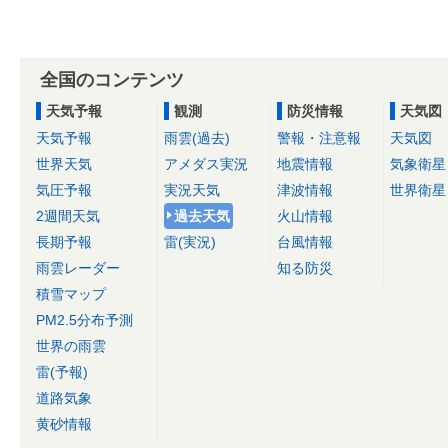
全国のコンテンツ
天気予報
観測
防災情報
天気図
天気予報
雨雲(過去)
警報・注意報
天気図
世界天気
アメダス実況
地震情報
気象衛星
気圧予報
実況天気
津波情報
世界衛星
2週間天気
過去天気
火山情報
長期予報
雷(実況)
台風情報
雨雲レーダー
知る防災
積雪マップ
PM2.5分布予測
世界の雨雲
雷(予報)
道路気象
黄砂情報