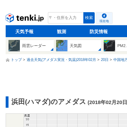
tenki.jp
検索
現在地
天気予報
観測
防災情報
雨雲レーダー
天気図
PM2
トップ
過去天気(アメダス実況・気温)2018年02月
20日
中国地
浜田(ハマダ)のアメダス
(2018年02月20日