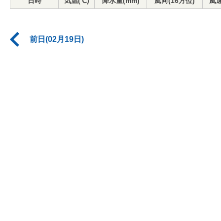
日時
気温(℃)
降水量(mm)
風向(16方位)
風速
前日(02月19日)