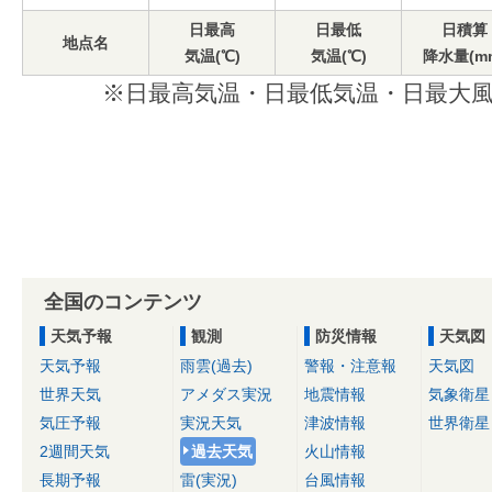
日最高
日最低
日積算
地点名
気温(℃)
気温(℃)
降水量(m
※日最高気温・日最低気温・日最大風
全国のコンテンツ
天気予報
観測
防災情報
天気図
天気予報
雨雲(過去)
警報・注意報
天気図
世界天気
アメダス実況
地震情報
気象衛星
気圧予報
実況天気
津波情報
世界衛星
2週間天気
過去天気
火山情報
長期予報
雷(実況)
台風情報