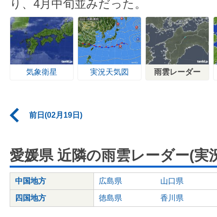
り、4月中旬並みだった。
気象衛星
実況天気図
雨雲レーダー
前日(02月19日)
愛媛県 近隣の雨雲レーダー(実況
中国地方
広島県
山口県
四国地方
徳島県
香川県