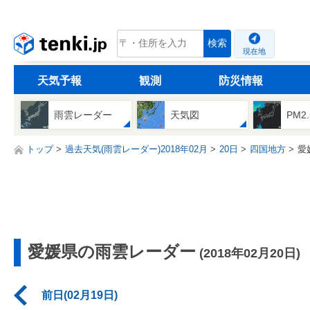
tenki.jp
検索
現在地
天気予報
観測
防災情報
雨雲レーダー
天気図
PM2
トップ
過去天気(雨雲レーダー)2018年02月
20日
四国地方
愛
愛媛県の雨雲レーダー
(2018年02月20日)
前日(02月19日)