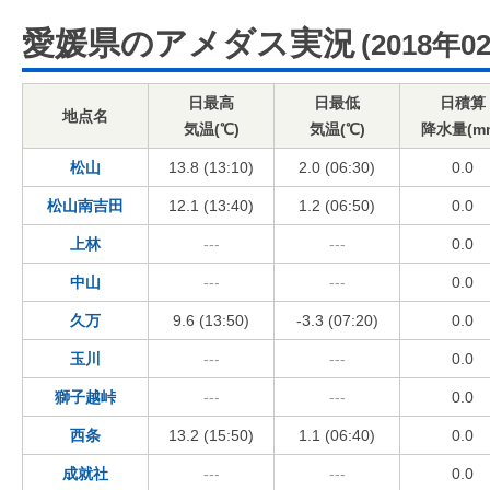
愛媛県のアメダス実況
(2018年0
日最高
日最低
日積算
地点名
気温(℃)
気温(℃)
降水量(m
松山
13.8 (13:10)
2.0 (06:30)
0.0
松山南吉田
12.1 (13:40)
1.2 (06:50)
0.0
上林
---
---
0.0
中山
---
---
0.0
久万
9.6 (13:50)
-3.3 (07:20)
0.0
玉川
---
---
0.0
獅子越峠
---
---
0.0
西条
13.2 (15:50)
1.1 (06:40)
0.0
成就社
---
---
0.0