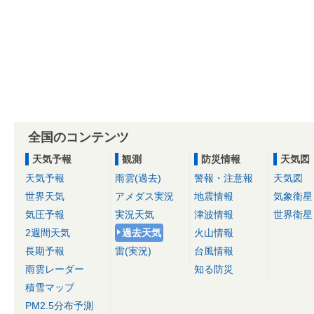
全国のコンテンツ
天気予報
観測
防災情報
天気図
天気予報
雨雲(過去)
警報・注意報
天気図
世界天気
アメダス実況
地震情報
気象衛星
気圧予報
実況天気
津波情報
世界衛星
2週間天気
過去天気
火山情報
長期予報
雷(実況)
台風情報
雨雲レーダー
知る防災
積雪マップ
PM2.5分布予測