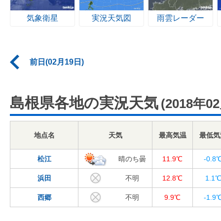
気象衛星
実況天気図
雨雲レーダー
前日(02月19日)
島根県各地の実況天気
(2018年0
地点名
天気
最高気温
最低気
松江
晴のち曇
11.9℃
-0.8
浜田
不明
12.8℃
1.1
西郷
不明
9.9℃
-1.9