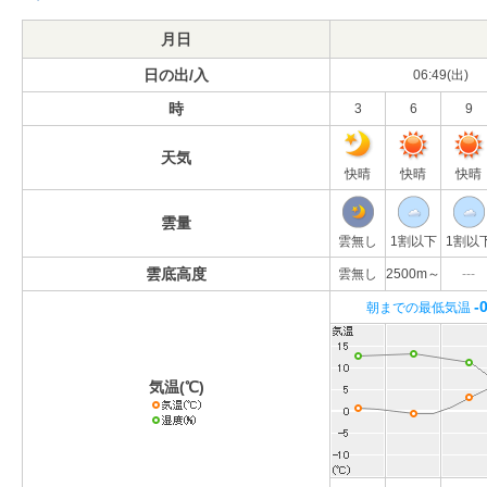
月日
日の出/入
06:49(出)
時
3
6
9
天気
快晴
快晴
快晴
雲量
雲無し
1割以下
1割以
雲底高度
雲無し
2500m～
---
-
朝までの最低気温
気温(℃)