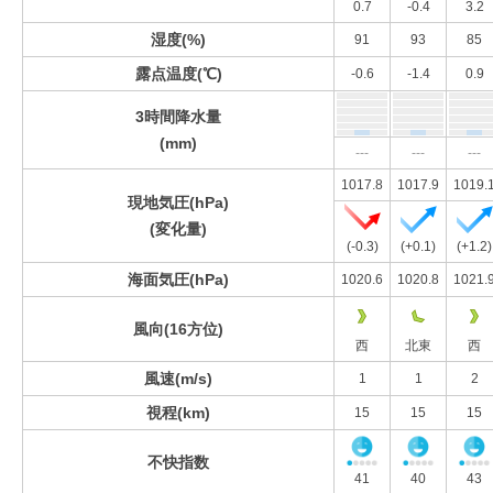
0.7
-0.4
3.2
湿度(%)
91
93
85
露点温度(℃)
-0.6
-1.4
0.9
3時間降水量
(mm)
---
---
---
1017.8
1017.9
1019.
現地気圧(hPa)
(変化量)
(-0.3)
(+0.1)
(+1.2)
海面気圧(hPa)
1020.6
1020.8
1021.
風向(16方位)
西
北東
西
風速(m/s)
1
1
2
視程(km)
15
15
15
不快指数
41
40
43