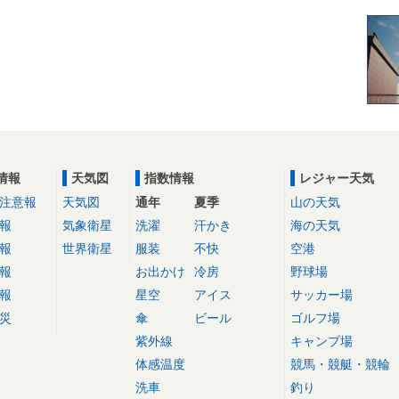
情報
天気図
指数情報
レジャー天気
注意報
天気図
通年
夏季
山の天気
報
気象衛星
洗濯
汗かき
海の天気
報
世界衛星
服装
不快
空港
報
お出かけ
冷房
野球場
報
星空
アイス
サッカー場
災
傘
ビール
ゴルフ場
紫外線
キャンプ場
体感温度
競馬・競艇・競輪
洗車
釣り