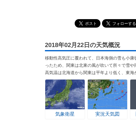
2018年02月22日の天気概況
移動性高気圧に覆われて、日本海側の雪も小康
ったため、関東は北東の風が吹いて所々で雪や
高気温は北海道から関東は平年より低く、東海
気象衛星
実況天気図