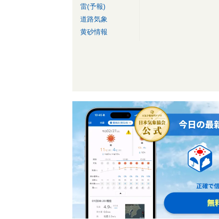
雷(予報)
道路気象
黄砂情報