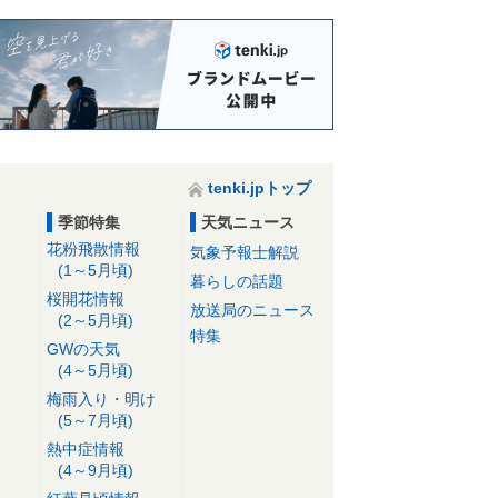
tenki.jpトップ
季節特集
天気ニュース
花粉飛散情報
気象予報士解説
(1～5月頃)
暮らしの話題
桜開花情報
放送局のニュース
(2～5月頃)
特集
GWの天気
(4～5月頃)
梅雨入り・明け
(5～7月頃)
熱中症情報
(4～9月頃)