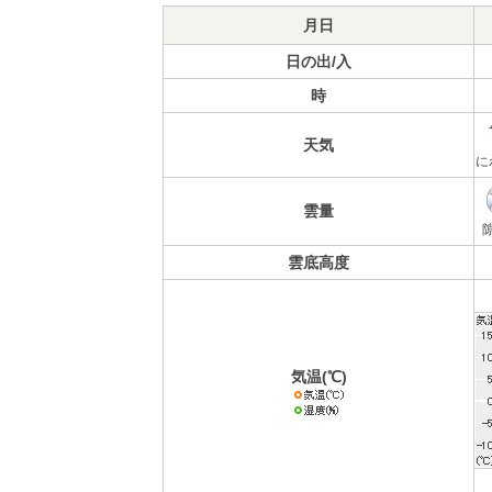
月日
日の出/入
時
天気
に
雲量
雲底高度
気温(℃)