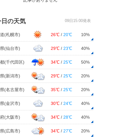
記事がありません
今日の天気
09日15:00発表
道(札幌市)
26℃
/
20℃
10%
県(仙台市)
29℃
/
23℃
40%
都(千代田区)
34℃
/
25℃
50%
県(新潟市)
29℃
/
25℃
20%
県(名古屋市)
35℃
/
25℃
20%
県(金沢市)
30℃
/
24℃
40%
府(大阪市)
34℃
/
28℃
40%
県(広島市)
34℃
/
27℃
20%