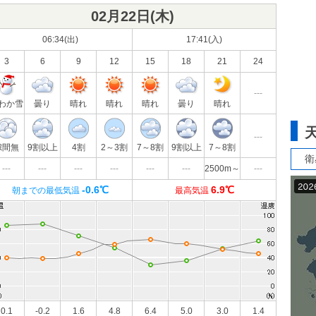
02月22日(
木
)
06:34(出)
17:41(入)
3
6
9
12
15
18
21
24
---
わか雪
曇り
晴れ
晴れ
晴れ
曇り
晴れ
---
隙間無
9割以上
4割
2～3割
7～8割
9割以上
7～8割
衛
---
---
---
---
---
---
2500m～
---
-0.6℃
6.9℃
朝までの最低気温
最高気温
0.1
-0.2
1.6
4.8
6.4
5.0
3.0
1.4