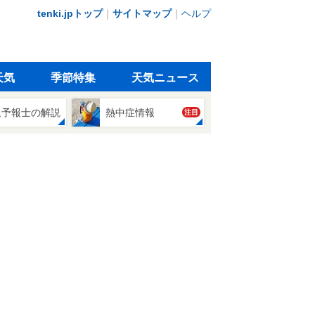
tenki.jpトップ
｜
サイトマップ
｜
ヘルプ
天気
季節特集
天気ニュース
象予報士の解説
熱中症情報
注目