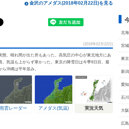
金沢のアメダス(2018年02月22日)を見る
北海
(2018年02月22日)
宮城
状態。晴れ間が出た所もあった。高気圧の中心が東北地方にあ
東京
雨。気温も上がらず寒かった。東京の降雪日は今季9日目。最
から沖縄は平年並み。
新潟
愛知
石川
雨雲レーダー
アメダス(気温)
実況天気
大阪
広島