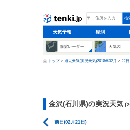
tenki.jp
検
天気予報
観測
雨雲レーダー
天気図
トップ
過去天気(実況天気)2018年02月
22日
金沢(石川県)の実況天気
(
前日(02月21日)