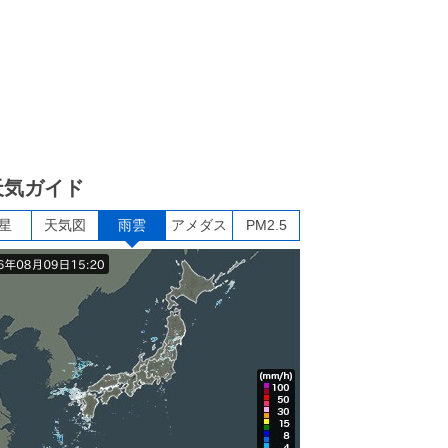
天気ガイド
星
天気図
雨雲
アメダス
PM2.5