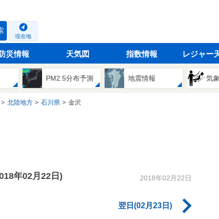
索
現在地
防災情報
天気図
指数情報
レジャー
PM2.5分布予測
地震情報
気
北陸地方
石川県
金沢
2018年02月22日)
2018年02月22日
翌日(02月23日)