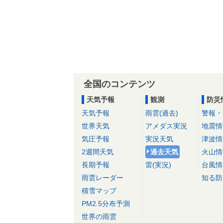
全国のコンテンツ
天気予報
観測
防災
天気予報
雨雲(過去)
警報・
世界天気
アメダス実況
地震情
気圧予報
実況天気
津波情
2週間天気
過去天気
火山情
長期予報
雷(実況)
台風情
雨雲レーダー
知る防
積雪マップ
PM2.5分布予測
世界の雨雲