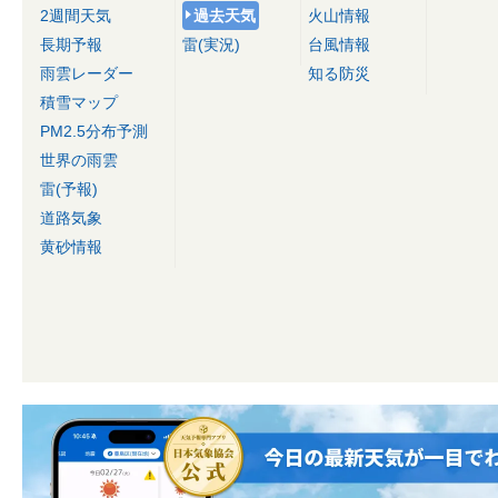
2週間天気
過去天気
火山情報
長期予報
雷(実況)
台風情報
雨雲レーダー
知る防災
積雪マップ
PM2.5分布予測
世界の雨雲
雷(予報)
道路気象
黄砂情報