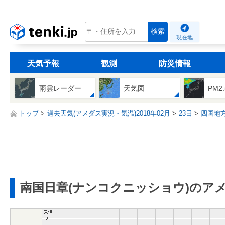
tenki.jp
検索
現在地
天気予報
観測
防災情報
雨雲レーダー
天気図
PM2
トップ
過去天気(アメダス実況・気温)2018年02月
23日
四国地
南国日章(ナンコクニッショウ)のア