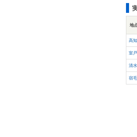
地
高
室
清
宿