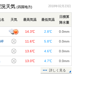
実況天気
2018年02月23日
(四国地方)
日積算
点名
天気
最高気温
最低気温
降水量
知
14.3℃
2.8℃
0.0
mm
戸岬
11.6℃
5.8℃
0.0
mm
水
13.6℃
4.6℃
0.0
mm
毛
13.0℃
4.7℃
0.0
mm
詳しく見る