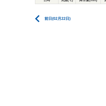
日時
気温(℃)
降水量(mm)
前日(02月22日)