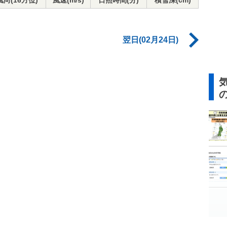
風向(16方位)
風速(m/s)
日照時間(分)
積雪深(cm)
翌日(02月24日)