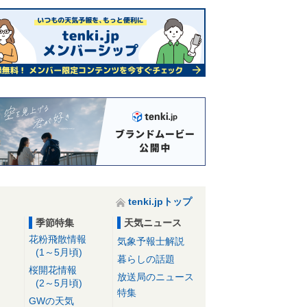
tenki.jpトップ
季節特集
天気ニュース
花粉飛散情報
気象予報士解説
(1～5月頃)
暮らしの話題
桜開花情報
放送局のニュース
(2～5月頃)
特集
GWの天気