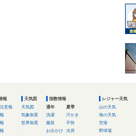
情報
天気図
指数情報
レジャー天気
注意報
天気図
通年
夏季
山の天気
報
気象衛星
洗濯
汗かき
海の天気
報
世界衛星
服装
不快
空港
報
お出かけ
冷房
野球場