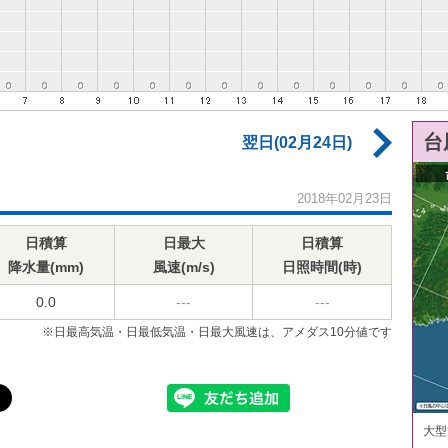
台
翌日(02月24日)
2018年02月23日
日積算
日最大
日積算
降水量(mm)
風速(m/s)
日照時間(時)
0.0
---
---
※日最高気温・日最低気温・日最大風速は、アメダス10分値です
大型