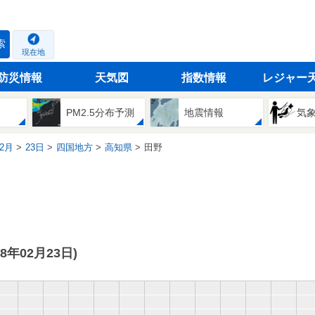
索
現在地
防災情報
天気図
指数情報
レジャー
PM2.5分布予測
地震情報
気
2月
23日
四国地方
高知県
田野
18年02月23日)