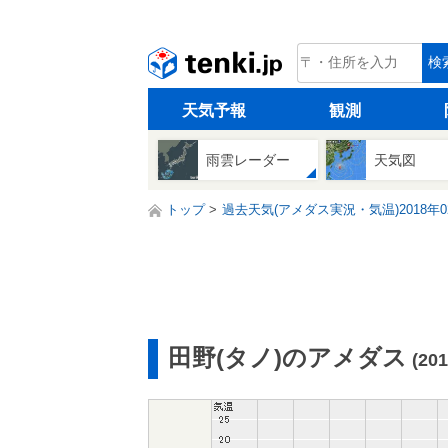
tenki.jp
検
天気予報
観測
雨雲レーダー
天気図
トップ
過去天気(アメダス実況・気温)2018年0
田野(タノ)のアメダス
(20