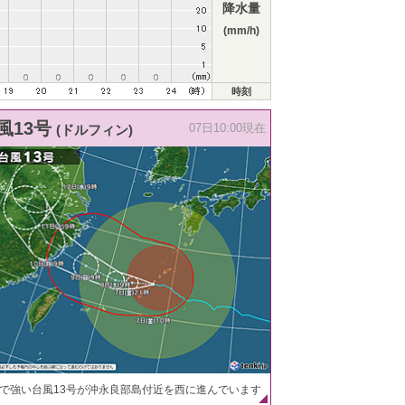
降水量
(mm/h)
時刻
風13号
(ドルフィン)
07日10:00現在
で強い台風13号が沖永良部島付近を西に進んでいます