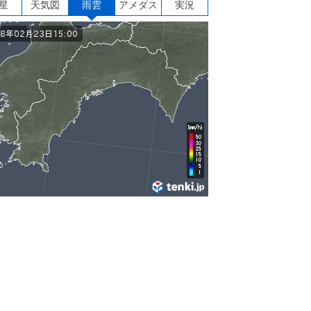
星
天気図
雨雲
アメダス
実況