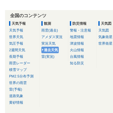
全国のコンテンツ
天気予報
観測
防災情報
天気図
天気予報
雨雲(過去)
警報・注意報
天気図
世界天気
アメダス実況
地震情報
気象衛星
気圧予報
実況天気
津波情報
世界衛星
2週間天気
過去天気
火山情報
長期予報
雷(実況)
台風情報
雨雲レーダー
知る防災
積雪マップ
PM2.5分布予測
世界の雨雲
雷(予報)
道路気象
黄砂情報