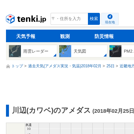
tenki.jp
検索
現在地
天気予報
観測
防災情報
雨雲レーダー
天気図
PM2
トップ
過去天気(アメダス実況・気温)2018年02月
25日
近畿地
川辺(カワベ)のアメダス
(2018年02月25日