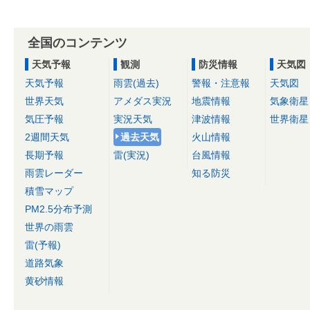
全国のコンテンツ
天気予報
観測
防災情報
天気図
天気予報
雨雲(過去)
警報・注意報
天気図
世界天気
アメダス実況
地震情報
気象衛星
気圧予報
実況天気
津波情報
世界衛星
2週間天気
過去天気
火山情報
長期予報
雷(実況)
台風情報
雨雲レーダー
知る防災
積雪マップ
PM2.5分布予測
世界の雨雲
雷(予報)
道路気象
黄砂情報