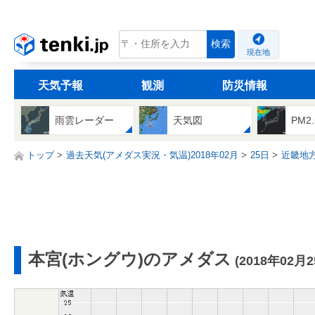
tenki.jp
検索
現在地
天気予報
観測
防災情報
雨雲レーダー
天気図
PM2
トップ
過去天気(アメダス実況・気温)2018年02月
25日
近畿地
本宮(ホングウ)のアメダス
(2018年02月2