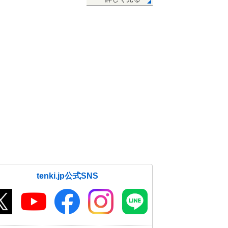
tenki.jp公式SNS