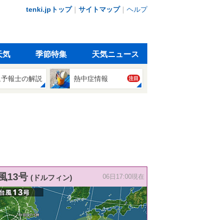
tenki.jpトップ
｜
サイトマップ
｜
ヘルプ
天気
季節特集
天気ニュース
象予報士の解説
熱中症情報
注目
風13号
(ドルフィン)
06日17:00現在