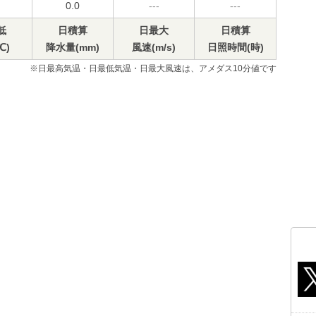
0.0
---
---
低
日積算
日最大
日積算
℃)
降水量(mm)
風速(m/s)
日照時間(時)
※日最高気温・日最低気温・日最大風速は、アメダス10分値です