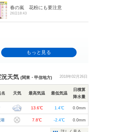
春の嵐 花粉にも要注意
26日18:43
実況天気
2018年02月26日
(関東・甲信地方)
日積算
点名
天気
最高気温
最低気温
降水量
府
13.6℃
1.4℃
0.0
mm
口湖
7.8℃
-2.4℃
0.0
mm
詳しく見る