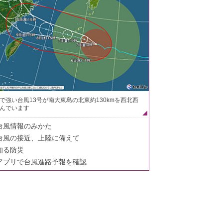
で強い台風13号が南大東島の北東約130kmを西北西
んでいます
台風情報のみかた
台風の接近、上陸に備えて
知る防災
アプリで台風進路予報を確認