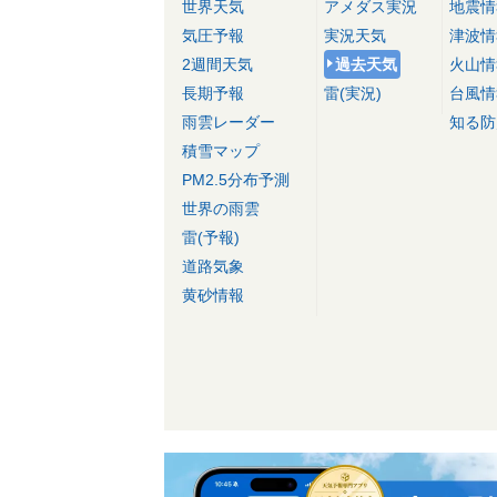
世界天気
アメダス実況
地震情
気圧予報
実況天気
津波情
2週間天気
過去天気
火山情
長期予報
雷(実況)
台風情
雨雲レーダー
知る防
積雪マップ
PM2.5分布予測
世界の雨雲
雷(予報)
道路気象
黄砂情報