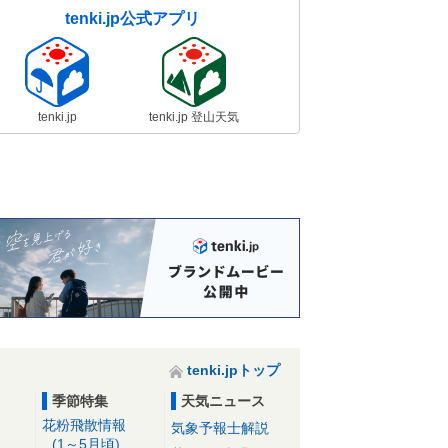
tenki.jp公式アプリ
tenki.jp
tenki.jp 登山天気
tenki.jpトップ
季節特集
天気ニュース
花粉飛散情報
気象予報士解説
(1～5月頃)