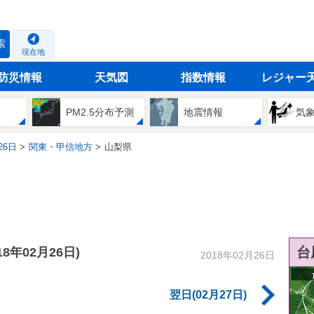
索
現在地
防災情報
天気図
指数情報
レジャー
PM2.5分布予測
地震情報
気
26日
関東・甲信地方
山梨県
台
018年02月26日)
2018年02月26日
翌日(02月27日)