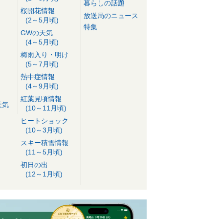
暮らしの話題
桜開花情報
放送局のニュース
(2～5月頃)
特集
GWの天気
(4～5月頃)
梅雨入り・明け
(5～7月頃)
熱中症情報
(4～9月頃)
紅葉見頃情報
天気
(10～11月頃)
ヒートショック
(10～3月頃)
スキー積雪情報
(11～5月頃)
初日の出
(12～1月頃)