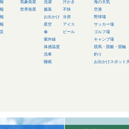
報
気象衛星
洗濯
汗かき
海の天気
報
世界衛星
服装
不快
空港
報
お出かけ
冷房
野球場
報
星空
アイス
サッカー場
災
傘
ビール
ゴルフ場
紫外線
キャンプ場
体感温度
競馬・競艇・競輪
洗車
釣り
睡眠
お出かけスポット