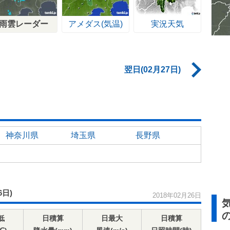
雨雲レーダー
アメダス(気温)
実況天気
翌日(02月27日)
神奈川県
埼玉県
長野県
6日)
2018年02月26日
低
日積算
日最大
日積算