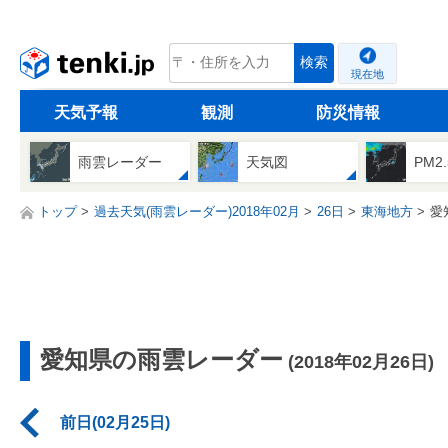
tenki.jp
検索
現在地
天気予報
観測
防災情報
雨雲レーダー
天気図
PM2
トップ
過去天気(雨雲レーダー)2018年02月
26日
東海地方
愛
愛知県の雨雲レーダー
(2018年02月26日)
前日(02月25日)