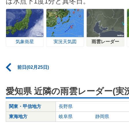
は氷点下1度1分と真冬日。
気象衛星
実況天気図
雨雲レーダー
前日(02月25日)
愛知県 近隣の雨雲レーダー(実況
関東・甲信地方
長野県
東海地方
岐阜県
静岡県