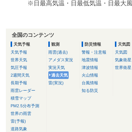
※日最高気温・日最低気温・日最大風
全国のコンテンツ
天気予報
観測
防災情報
天気図
天気予報
雨雲(過去)
警報・注意報
天気図
世界天気
アメダス実況
地震情報
気象衛星
気圧予報
実況天気
津波情報
世界衛星
2週間天気
過去天気
火山情報
長期予報
雷(実況)
台風情報
雨雲レーダー
知る防災
積雪マップ
PM2.5分布予測
世界の雨雲
雷(予報)
道路気象