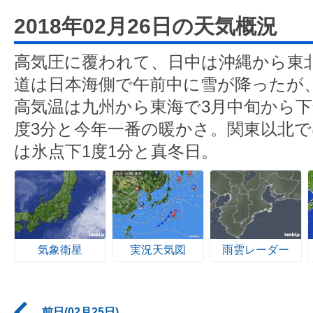
2018年02月26日の天気概況
高気圧に覆われて、日中は沖縄から東
道は日本海側で午前中に雪が降ったが
高気温は九州から東海で3月中旬から下
度3分と今年一番の暖かさ。関東以北
は氷点下1度1分と真冬日。
気象衛星
実況天気図
雨雲レーダー
前日(02月25日)