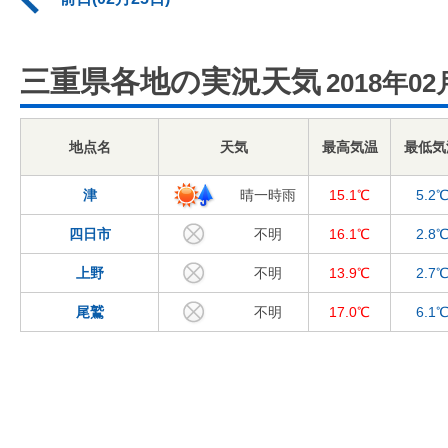
三重県各地の実況天気
2018年02
地点名
天気
最高気温
最低気
津
晴一時雨
15.1℃
5.2
四日市
不明
16.1℃
2.8
上野
不明
13.9℃
2.7
尾鷲
不明
17.0℃
6.1