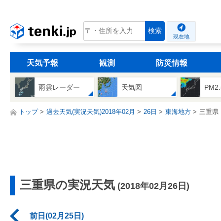
tenki.jp
検索
現在地
天気予報
観測
防災情報
雨雲レーダー
天気図
PM2
トップ
過去天気(実況天気)2018年02月
26日
東海地方
三重県
三重県の実況天気
(2018年02月26日)
前日(02月25日)