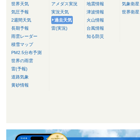
世界天気
アメダス実況
地震情報
気象衛星
気圧予報
実況天気
津波情報
世界衛星
2週間天気
過去天気
火山情報
長期予報
雷(実況)
台風情報
雨雲レーダー
知る防災
積雪マップ
PM2.5分布予測
世界の雨雲
雷(予報)
道路気象
黄砂情報