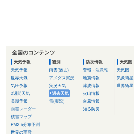
全国のコンテンツ
天気予報
観測
防災情報
天気図
天気予報
雨雲(過去)
警報・注意報
天気図
世界天気
アメダス実況
地震情報
気象衛星
気圧予報
実況天気
津波情報
世界衛星
2週間天気
過去天気
火山情報
長期予報
雷(実況)
台風情報
雨雲レーダー
知る防災
積雪マップ
PM2.5分布予測
世界の雨雲