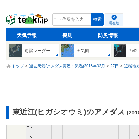
tenki.jp
検索
現在地
天気予報
観測
防災情報
雨雲レーダー
天気図
PM2
トップ
過去天気(アメダス実況・気温)2018年02月
27日
近畿地
東近江(ヒガシオウミ)のアメダス
(20