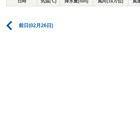
日時
気温(℃)
降水量(mm)
風向(16方位)
風速
前日(02月26日)