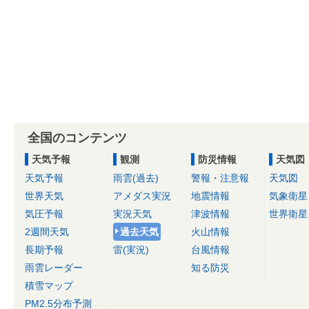
全国のコンテンツ
天気予報
観測
防災情報
天気図
天気予報
雨雲(過去)
警報・注意報
天気図
世界天気
アメダス実況
地震情報
気象衛星
気圧予報
実況天気
津波情報
世界衛星
2週間天気
過去天気
火山情報
長期予報
雷(実況)
台風情報
雨雲レーダー
知る防災
積雪マップ
PM2.5分布予測