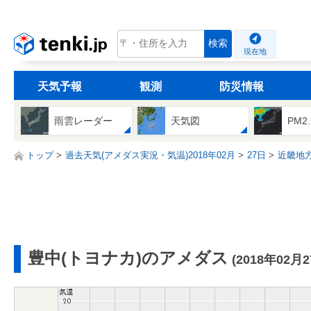
tenki.jp
検索
現在地
天気予報
観測
防災情報
雨雲レーダー
天気図
PM2
トップ
過去天気(アメダス実況・気温)2018年02月
27日
近畿地
豊中(トヨナカ)のアメダス
(2018年02月2