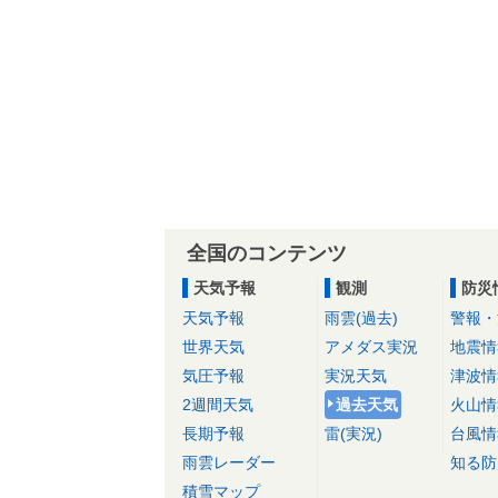
全国のコンテンツ
天気予報
観測
防災
天気予報
雨雲(過去)
警報・
世界天気
アメダス実況
地震情
気圧予報
実況天気
津波情
2週間天気
過去天気
火山情
長期予報
雷(実況)
台風情
雨雲レーダー
知る防
積雪マップ