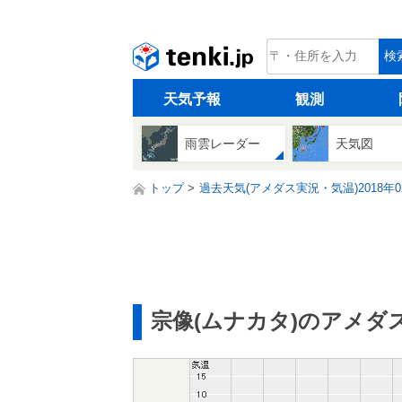
tenki.jp
検
天気予報
観測
雨雲レーダー
天気図
トップ
過去天気(アメダス実況・気温)2018年0
宗像(ムナカタ)のアメダ