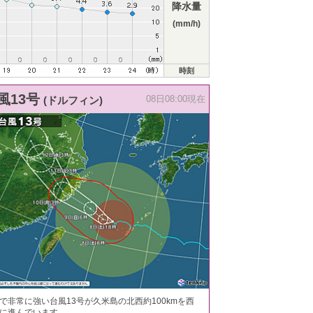
降水量
(mm/h)
時刻
風13号
(ドルフィン)
08日08:00現在
で非常に強い台風13号が久米島の北西約100kmを西
に進んでいます