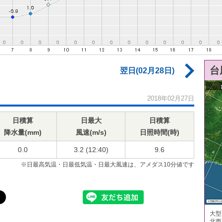
台
翌日(02月28日)
2018年02月27日
日積算
日最大
日積算
降水量(mm)
風速(m/s)
日照時間(時)
0.0
3.2 (12:40)
9.6
※日最高気温・日最低気温・日最大風速は、アメダス10分値です
大型
北西