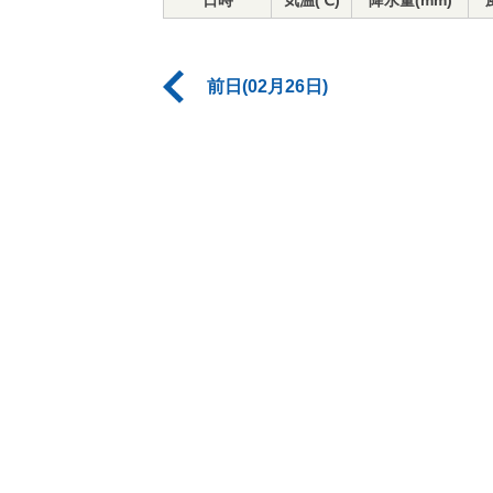
日時
気温(℃)
降水量(mm)
前日(02月26日)