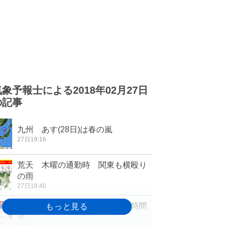
気象予報士による2018年02月27日
の記事
九州 あす(28日)は春の嵐
27日19:16
荒天 木曜の通勤時 関東も横殴り
の雨
27日18:40
全国で春の嵐 雨と風 強まる時間
帯
27日16:44