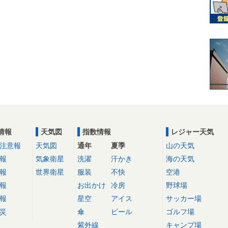
情報
天気図
指数情報
レジャー天気
注意報
天気図
通年
夏季
山の天気
報
気象衛星
洗濯
汗かき
海の天気
報
世界衛星
服装
不快
空港
報
お出かけ
冷房
野球場
報
星空
アイス
サッカー場
災
傘
ビール
ゴルフ場
紫外線
キャンプ場