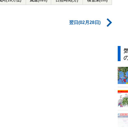
風向(16方位)
風速(m/s)
日照時間(分)
積雪深(cm)
翌日(02月28日)