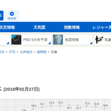
索
現在地
防災情報
天気図
指数情報
レジャー
PM2.5分布予測
地震情報
気
2月
27日
九州地方
福岡県
宗像
ス
(2018年02月27日)