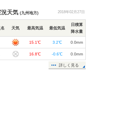
実況天気
2018年02月27日
(九州地方)
インフルエンザ まだ油断せず
27日16:09
日積算
点名
天気
最高気温
最低気温
降水量
北海道 大荒れ前に対策を
岡
15.1℃
3.2℃
0.0
mm
27日12:31
塚
16.8℃
-0.6℃
0.0
mm
週間 1日荒天 南風で気温上昇
詳しく見る
27日11:33
27日 西は春の陽気 花粉飛散も
27日06:31