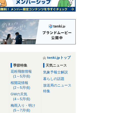
tenki.jpトップ
季節特集
天気ニュース
花粉飛散情報
気象予報士解説
(1～5月頃)
暮らしの話題
桜開花情報
放送局のニュース
(2～5月頃)
特集
GWの天気
(4～5月頃)
梅雨入り・明け
(5～7月頃)