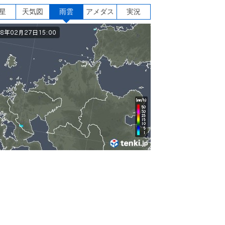
星
天気図
雨雲
アメダス
実況