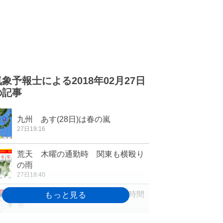
気象予報士による2018年02月27日
の記事
九州 あす(28日)は春の嵐
27日19:16
荒天 木曜の通勤時 関東も横殴り
の雨
27日18:40
全国で春の嵐 雨と風 強まる時間
帯
27日16:44