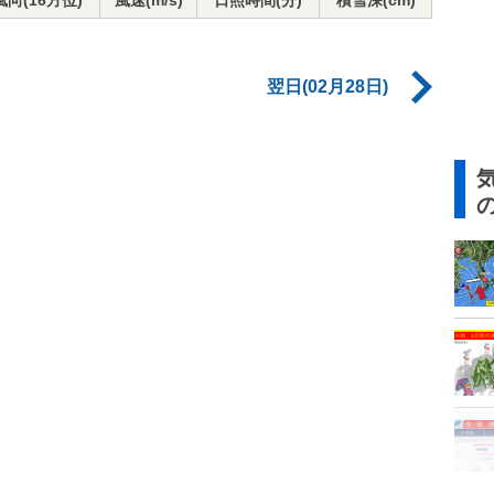
風向(16方位)
風速(m/s)
日照時間(分)
積雪深(cm)
翌日(02月28日)