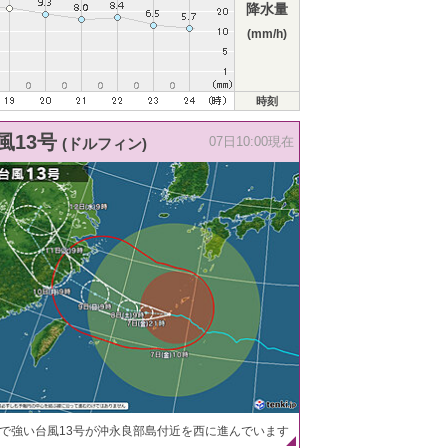
降水量
(mm/h)
時刻
風13号
(ドルフィン)
07日10:00現在
で強い台風13号が沖永良部島付近を西に進んでいます