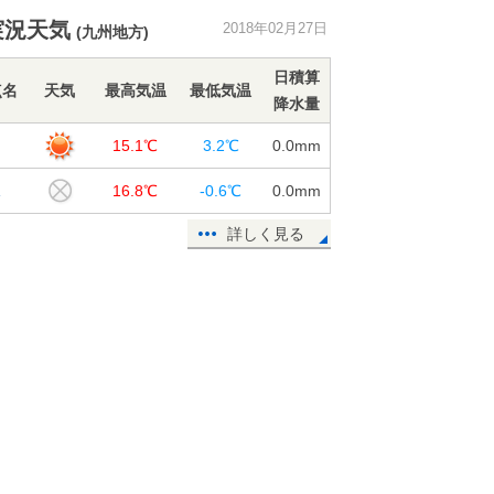
実況天気
2018年02月27日
(九州地方)
インフルエンザ まだ油断せず
27日16:09
日積算
点名
天気
最高気温
最低気温
降水量
北海道 大荒れ前に対策を
岡
15.1℃
3.2℃
0.0
mm
27日12:31
塚
16.8℃
-0.6℃
0.0
mm
週間 1日荒天 南風で気温上昇
詳しく見る
27日11:33
27日 西は春の陽気 花粉飛散も
27日06:31