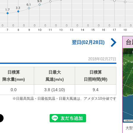
台
翌日(02月28日)
2018年02月27日
日積算
日最大
日積算
降水量(mm)
風速(m/s)
日照時間(時)
0.0
3.8 (14:10)
9.4
※日最高気温・日最低気温・日最大風速は、アメダス10分値です
大型