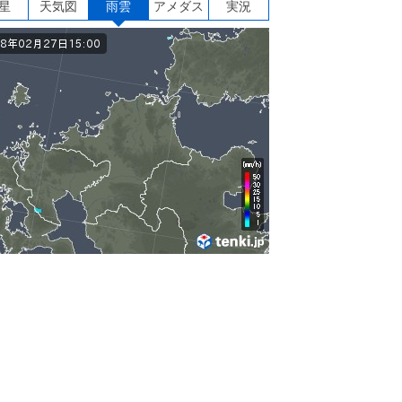
星
天気図
雨雲
アメダス
実況