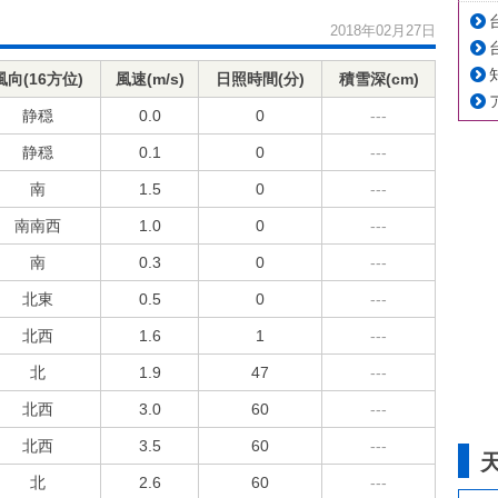
2018年02月27日
風向(16方位)
風速(m/s)
日照時間(分)
積雪深(cm)
静穏
0.0
0
---
静穏
0.1
0
---
南
1.5
0
---
南南西
1.0
0
---
南
0.3
0
---
北東
0.5
0
---
北西
1.6
1
---
北
1.9
47
---
北西
3.0
60
---
北西
3.5
60
---
北
2.6
60
---