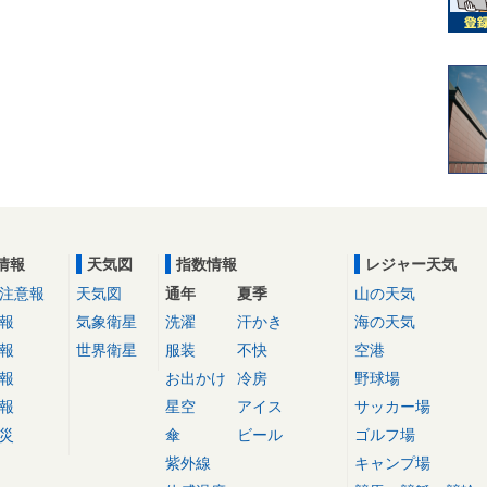
情報
天気図
指数情報
レジャー天気
注意報
天気図
通年
夏季
山の天気
報
気象衛星
洗濯
汗かき
海の天気
報
世界衛星
服装
不快
空港
報
お出かけ
冷房
野球場
報
星空
アイス
サッカー場
災
傘
ビール
ゴルフ場
紫外線
キャンプ場