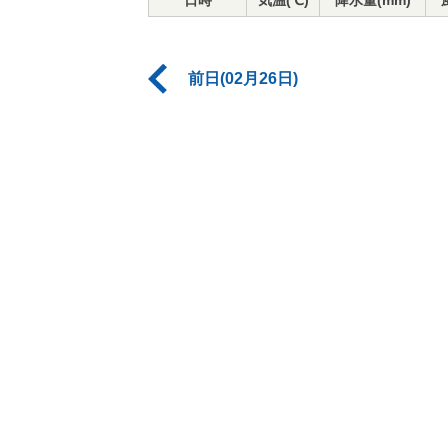
日時
気温(℃)
降水量(mm)
前日(02月26日)