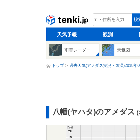
tenki.jp
検
天気予報
観測
雨雲レーダー
天気図
トップ
過去天気(アメダス実況・気温)2018年0
八幡(ヤハタ)のアメダス