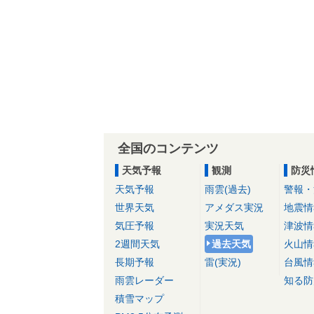
全国のコンテンツ
天気予報
観測
防災
天気予報
雨雲(過去)
警報・
世界天気
アメダス実況
地震情
気圧予報
実況天気
津波情
2週間天気
過去天気
火山情
長期予報
雷(実況)
台風情
雨雲レーダー
知る防
積雪マップ