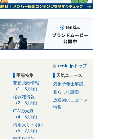
tenki.jpトップ
季節特集
天気ニュース
花粉飛散情報
気象予報士解説
(1～5月頃)
暮らしの話題
桜開花情報
放送局のニュース
(2～5月頃)
特集
GWの天気
(4～5月頃)
梅雨入り・明け
(5～7月頃)
熱中症情報