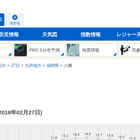
索
現在地
防災情報
天気図
指数情報
レジャー
PM2.5分布予測
地震情報
気
2月
27日
九州地方
福岡県
八幡
(2018年02月27日)