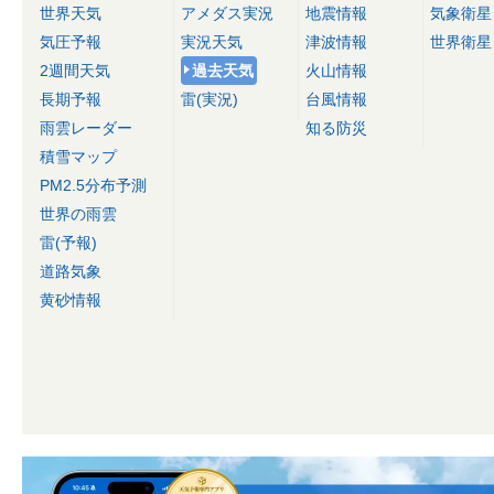
世界天気
アメダス実況
地震情報
気象衛星
気圧予報
実況天気
津波情報
世界衛星
2週間天気
過去天気
火山情報
長期予報
雷(実況)
台風情報
雨雲レーダー
知る防災
積雪マップ
PM2.5分布予測
世界の雨雲
雷(予報)
道路気象
黄砂情報