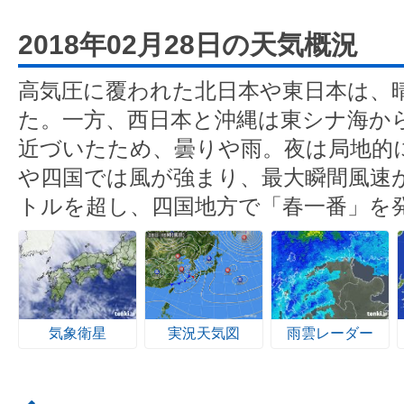
2018年02月28日の天気概況
高気圧に覆われた北日本や東日本は、
た。一方、西日本と沖縄は東シナ海か
近づいたため、曇りや雨。夜は局地的
や四国では風が強まり、最大瞬間風速が
トルを超し、四国地方で「春一番」を
気象衛星
実況天気図
雨雲レーダー