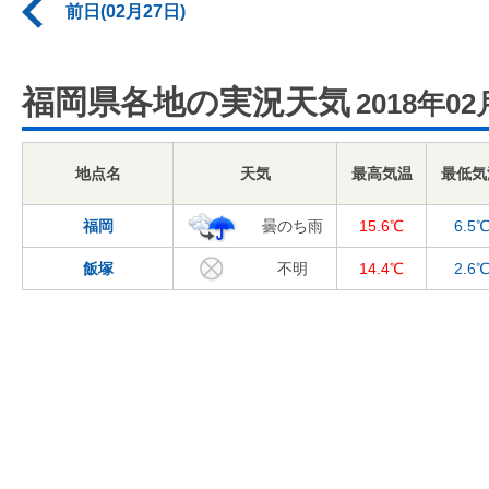
前日(02月27日)
福岡県各地の実況天気
2018年02
地点名
天気
最高気温
最低気
福岡
曇のち雨
15.6℃
6.5
飯塚
不明
14.4℃
2.6