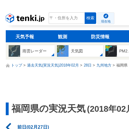
tenki.jp
検索
現在地
天気予報
観測
防災情報
雨雲レーダー
天気図
PM2
トップ
過去天気(実況天気)2018年02月
28日
九州地方
福岡県
福岡県の実況天気
(2018年02
前日(02月27日)