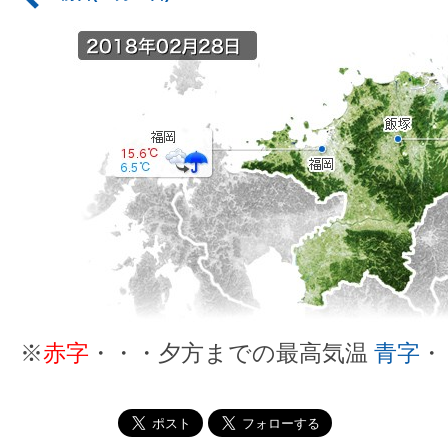
※
赤字
・・・夕方までの最高気温
青字
・