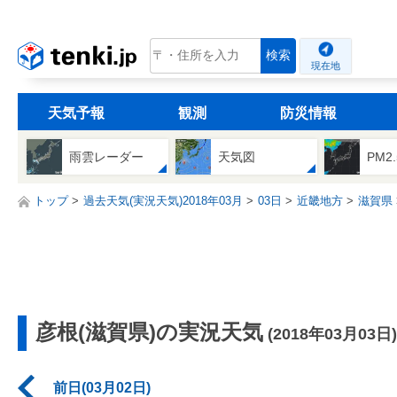
tenki.jp
検索
現在地
天気予報
観測
防災情報
雨雲レーダー
天気図
PM2
トップ
過去天気(実況天気)2018年03月
03日
近畿地方
滋賀県
彦根(滋賀県)の実況天気
(2018年03月03日)
前日(03月02日)