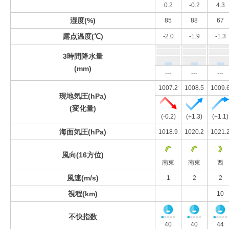
0.2
-0.2
4.3
湿度(%)
85
88
67
露点温度(℃)
-2.0
-1.9
-1.3
3時間降水量
(mm)
---
---
---
1007.2
1008.5
1009.
現地気圧(hPa)
(変化量)
(-0.2)
(+1.3)
(+1.1)
海面気圧(hPa)
1018.9
1020.2
1021.
風向(16方位)
南東
南東
西
風速(m/s)
1
2
2
視程(km)
---
---
10
不快指数
40
40
44