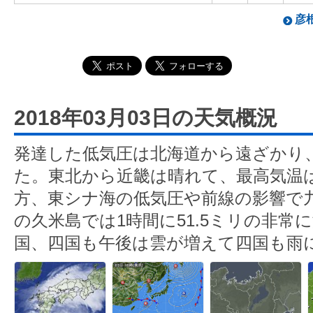
彦根
2018年03月03日の天気概況
発達した低気圧は北海道から遠ざかり
た。東北から近畿は晴れて、最高気温
方、東シナ海の低気圧や前線の影響で
の久米島では1時間に51.5ミリの非常
国、四国も午後は雲が増えて四国も雨