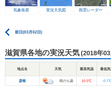
気象衛星
実況天気図
雨雲レーダー
前日(03月02日)
滋賀県各地の実況天気
(2018年0
地点名
天気
最高気温
最低気
彦根
晴のち曇
10.0℃
-0.7