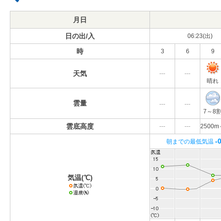
月日
日の出/入
06:23(出)
時
3
6
9
天気
---
---
晴れ
雲量
---
---
7～8
雲底高度
---
---
2500m
-
朝までの最低気温
気温(℃)