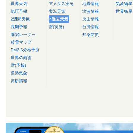
世界天気
アメダス実況
地震情報
気象衛星
気圧予報
実況天気
津波情報
世界衛星
2週間天気
過去天気
火山情報
長期予報
雷(実況)
台風情報
雨雲レーダー
知る防災
積雪マップ
PM2.5分布予測
世界の雨雲
雷(予報)
道路気象
黄砂情報