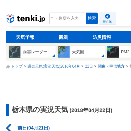
tenki.jp
検索
現在地
天気予報
観測
防災情報
雨雲レーダー
天気図
PM2
トップ
過去天気(実況天気)2018年04月
22日
関東・甲信地方
栃木県の実況天気
(2018年04月22日)
前日(04月21日)