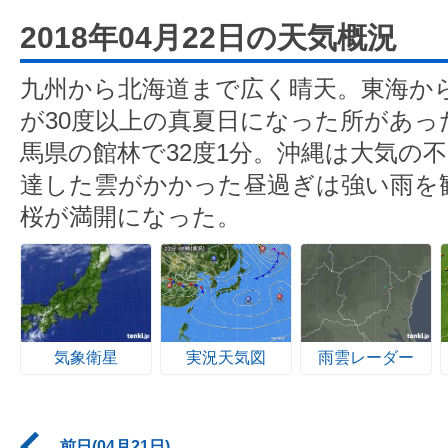
2018年04月22日の天気概況
九州から北海道まで広く晴天。東海か
が30度以上の真夏日になった所があっ
馬県の館林で32度1分。沖縄は大気の
達した雲がかかった昼過ぎは強い雨を
桜が満開になった。
気象衛星
実況天気図
雨雲レーダー
前日(04月21日)