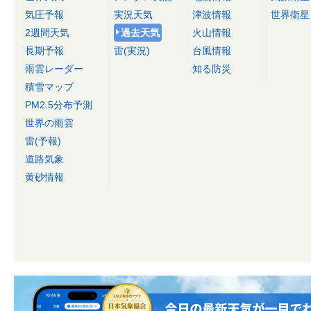
気圧予報
実況天気
津波情報
世界衛星
2週間天気
過去天気
火山情報
長期予報
雷(実況)
台風情報
雨雲レーダー
知る防災
積雪マップ
PM2.5分布予測
世界の雨雲
雷(予報)
道路気象
黄砂情報