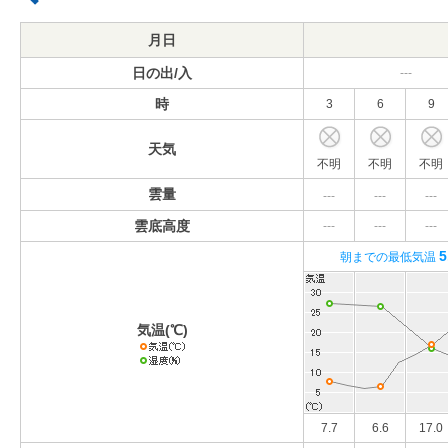
月日
日の出/入
---
時
3
6
9
天気
不明
不明
不明
雲量
---
---
---
雲底高度
---
---
---
5
朝までの最低気温
気温(℃)
7.7
6.6
17.0