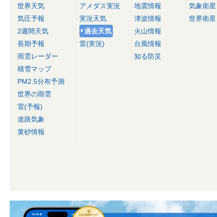
世界天気
アメダス実況
地震情報
気象衛星
気圧予報
実況天気
津波情報
世界衛星
2週間天気
過去天気
火山情報
長期予報
雷(実況)
台風情報
雨雲レーダー
知る防災
積雪マップ
PM2.5分布予測
世界の雨雲
雷(予報)
道路気象
黄砂情報