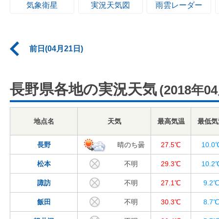
気象衛星
実況天気図
雨雲レーダー
前日(04月21日)
長野県各地の実況天気
(2018年0
地点名
天気
最高気温
最低気
長野
晴のち曇
27.5℃
10.0
松本
不明
29.3℃
10.2
諏訪
不明
27.1℃
9.2
飯田
不明
30.3℃
8.7