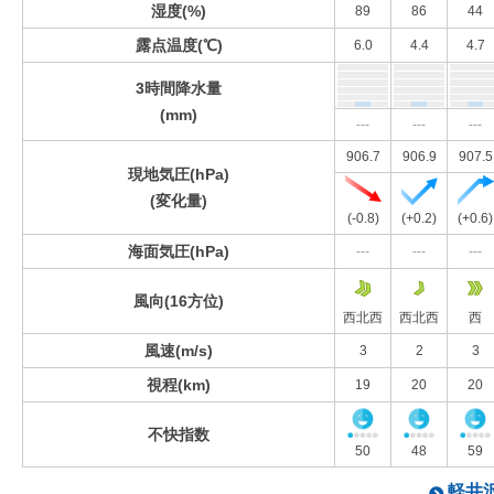
湿度(%)
89
86
44
露点温度(℃)
6.0
4.4
4.7
3時間降水量
(mm)
---
---
---
906.7
906.9
907.5
現地気圧(hPa)
(変化量)
(-0.8)
(+0.2)
(+0.6)
海面気圧(hPa)
---
---
---
風向(16方位)
西北西
西北西
西
風速(m/s)
3
2
3
視程(km)
19
20
20
不快指数
50
48
59
軽井沢