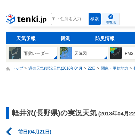
tenki.jp
検索
現在地
天気予報
観測
防災情報
雨雲レーダー
天気図
PM2
トップ
過去天気(実況天気)2018年04月
22日
関東・甲信地方
軽井沢(長野県)の実況天気
(2018年04月2
前日(04月21日)