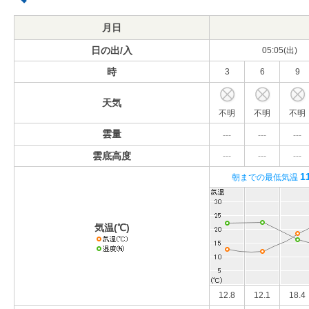
月日
日の出/入
05:05(出)
時
3
6
9
天気
不明
不明
不明
雲量
---
---
---
雲底高度
---
---
---
1
朝までの最低気温
気温(℃)
12.8
12.1
18.4