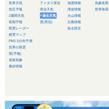
世界天気
アメダス実況
地震情報
気象衛星
気圧予報
実況天気
津波情報
世界衛星
2週間天気
過去天気
火山情報
長期予報
雷(実況)
台風情報
雨雲レーダー
知る防災
積雪マップ
PM2.5分布予測
世界の雨雲
雷(予報)
道路気象
黄砂情報