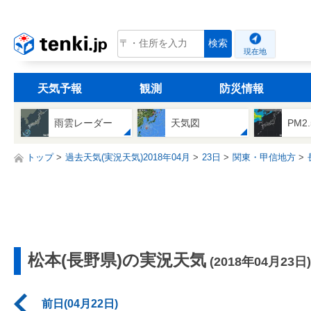
tenki.jp
検索
現在地
天気予報
観測
防災情報
雨雲レーダー
天気図
PM2
トップ
過去天気(実況天気)2018年04月
23日
関東・甲信地方
松本(長野県)の実況天気
(2018年04月23日)
前日(04月22日)