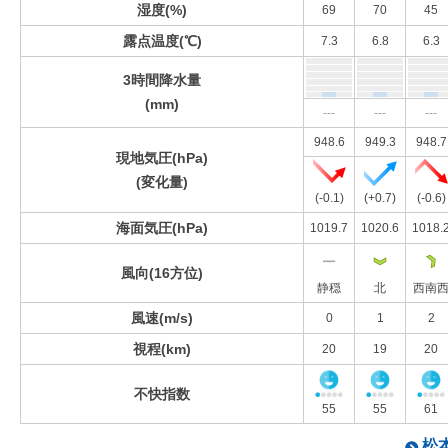
湿度(%)
69
70
45
露点温度(℃)
7.3
6.8
6.3
3時間降水量
(mm)
---
---
---
948.6
949.3
948.7
現地気圧(hPa)
(変化量)
(-0.1)
(+0.7)
(-0.6)
海面気圧(hPa)
1019.7
1020.6
1018.
風向(16方位)
静穏
北
西南
風速(m/s)
0
1
2
視程(km)
20
19
20
不快指数
55
55
61
松本