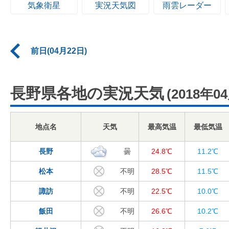
気象衛星
実況天気図
雨雲レーダー
前日(04月22日)
長野県各地の実況天気
(2018年0
地点名
天気
最高気温
最低気温
長野
曇
24.8℃
11.2℃
松本
不明
28.5℃
11.5℃
諏訪
不明
22.5℃
10.0℃
飯田
不明
26.6℃
10.2℃