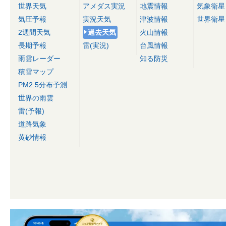
世界天気
アメダス実況
地震情報
気象衛星
気圧予報
実況天気
津波情報
世界衛星
2週間天気
過去天気
火山情報
長期予報
雷(実況)
台風情報
雨雲レーダー
知る防災
積雪マップ
PM2.5分布予測
世界の雨雲
雷(予報)
道路気象
黄砂情報