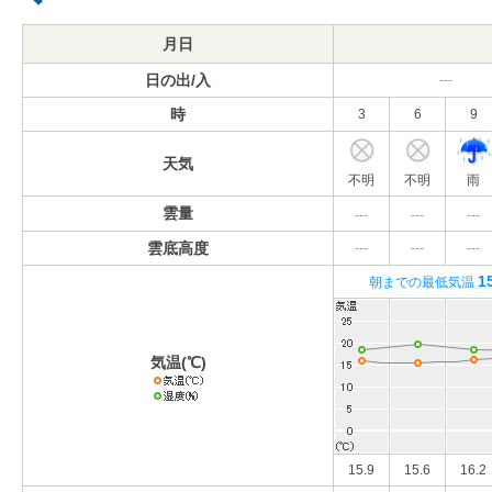
月日
日の出/入
---
時
3
6
9
天気
不明
不明
雨
雲量
---
---
---
雲底高度
---
---
---
1
朝までの最低気温
気温(℃)
15.9
15.6
16.2