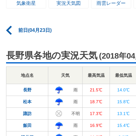
気象衛星
実況天気図
雨雲レーダー
前日(04月23日)
長野県各地の実況天気
(2018年0
地点名
天気
最高気温
最低気温
長野
雨
21.5℃
14.0℃
松本
雨
18.7℃
15.8℃
諏訪
不明
17.3℃
13.1℃
飯田
雨
16.9℃
15.4℃