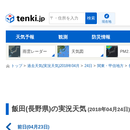
tenki.jp
検索
現在地
天気予報
観測
防災情報
雨雲レーダー
天気図
PM2
トップ
過去天気(実況天気)2018年04月
24日
関東・甲信地方
飯田(長野県)の実況天気
(2018年04月24日)
前日(04月23日)