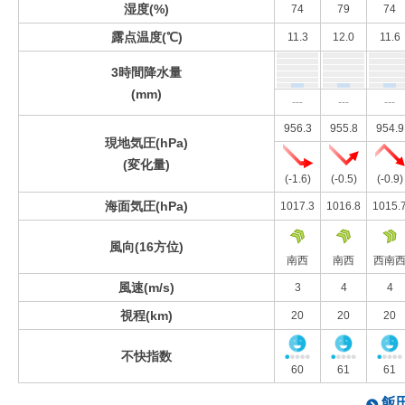
湿度(%)
74
79
74
露点温度(℃)
11.3
12.0
11.6
3時間降水量
(mm)
---
---
---
956.3
955.8
954.9
現地気圧(hPa)
(変化量)
(-1.6)
(-0.5)
(-0.9)
海面気圧(hPa)
1017.3
1016.8
1015.
風向(16方位)
南西
南西
西南
風速(m/s)
3
4
4
視程(km)
20
20
20
不快指数
60
61
61
飯田