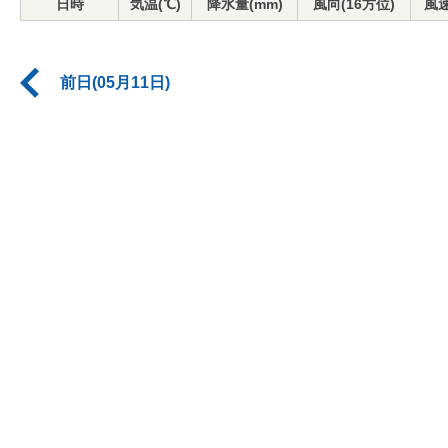
日時
気温(℃)
降水量(mm)
風向(16方位)
風速
前日(05月11日)