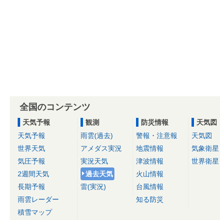
全国のコンテンツ
天気予報
観測
防災情報
天気図
天気予報
雨雲(過去)
警報・注意報
天気図
世界天気
アメダス実況
地震情報
気象衛星
気圧予報
実況天気
津波情報
世界衛星
2週間天気
過去天気
火山情報
長期予報
雷(実況)
台風情報
雨雲レーダー
知る防災
積雪マップ