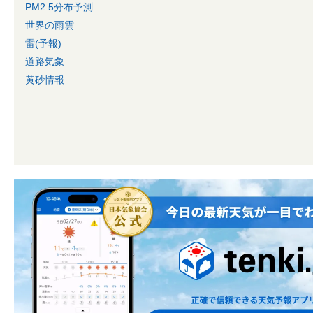
PM2.5分布予測
世界の雨雲
雷(予報)
道路気象
黄砂情報