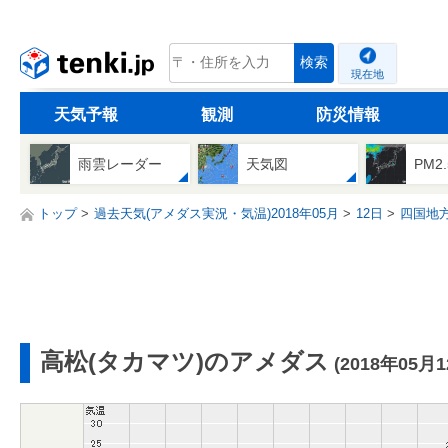
tenki.jp
検索
現在地
天気予報
観測
防災情報
雨雲レーダー
天気図
PM2
トップ
過去天気(アメダス実況・気温)2018年05月
12日
四国地
高松(タカマツ)のアメダス
(2018年05月1