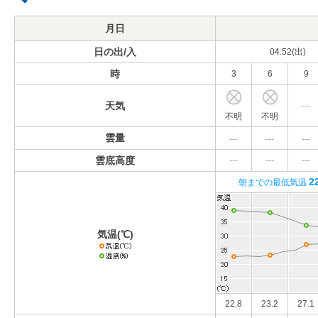
月日
日の出/入
04:52(出)
時
3
6
9
天気
---
不明
不明
雲量
---
---
---
雲底高度
---
---
---
2
朝までの最低気温
気温(℃)
22.8
23.2
27.1