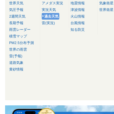
世界天気
アメダス実況
地震情報
気象衛星
気圧予報
実況天気
津波情報
世界衛星
2週間天気
過去天気
火山情報
長期予報
雷(実況)
台風情報
雨雲レーダー
知る防災
積雪マップ
PM2.5分布予測
世界の雨雲
雷(予報)
道路気象
黄砂情報