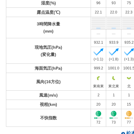
湿度(%)
96
93
75
露点温度(℃)
22.1
22.0
22.3
3時間降水量
(mm)
---
---
---
932.1
933.9
935.2
現地気圧(hPa)
(変化量)
(+1.1)
(+1.8)
(+1.3)
海面気圧(hPa)
999.2
1001.0
1001.
風向(16方位)
東南東
東北東
北
風速(m/s)
2
1
1
視程(km)
20
20
15
不快指数
72
73
77
松本