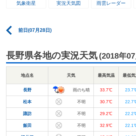
気象衛星
実況天気図
雨雲レーダー
前日(07月28日)
長野県各地の実況天気
(2018年0
地点名
天気
最高気温
最低気
長野
雨のち晴
33.7℃
23.7
松本
不明
30.7℃
22.7
諏訪
不明
29.2℃
22.2
飯田
不明
32.9℃
22.1