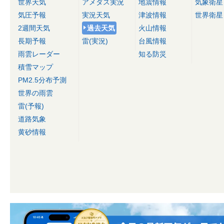
世界天気
アメダス実況
地震情報
気象衛星
気圧予報
実況天気
津波情報
世界衛星
2週間天気
過去天気
火山情報
長期予報
雷(実況)
台風情報
雨雲レーダー
知る防災
積雪マップ
PM2.5分布予測
世界の雨雲
雷(予報)
道路気象
黄砂情報