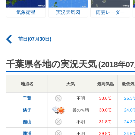
気象衛星
実況天気図
雨雲レーダー
前日(07月30日)
千葉県各地の実況天気
(2018年0
地点名
天気
最高気温
最低気
千葉
不明
33.6℃
25.3
銚子
曇のち晴
30.0℃
24.0
館山
不明
31.8℃
24.3
勝浦
不明
29.8℃
24.6