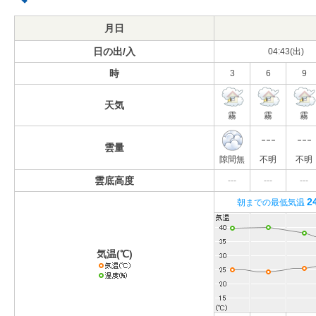
月日
日の出/入
04:43(出)
時
3
6
9
天気
霧
霧
霧
雲量
隙間無
不明
不明
雲底高度
---
---
---
2
朝までの最低気温
気温(℃)