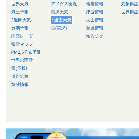
世界天気
アメダス実況
地震情報
気象衛星
気圧予報
実況天気
津波情報
世界衛星
2週間天気
過去天気
火山情報
長期予報
雷(実況)
台風情報
雨雲レーダー
知る防災
積雪マップ
PM2.5分布予測
世界の雨雲
雷(予報)
道路気象
黄砂情報