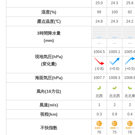
25.0
24.3
25.6
湿度(%)
99
100
92
露点温度(℃)
24.8
24.3
24.2
3時間降水量
(mm)
---
---
---
1004.5
1005.1
1005.
現地気圧(hPa)
(変化量)
(-0.8)
(+0.6)
(+0.5)
海面気圧(hPa)
1007.7
1008.3
1008.
風向(16方位)
北西
北北西
北北
風速(m/s)
1
2
2
視程(km)
0.3
0.9
0.4
不快指数
76
75
76