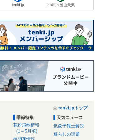
tenki.jp
tenki.jp 登山天気
tenki.jpトップ
季節特集
天気ニュース
花粉飛散情報
気象予報士解説
(1～5月頃)
暮らしの話題
桜開花情報