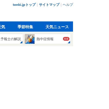
tenki.jpトップ
｜
サイトマップ
｜
ヘルプ
天気
季節特集
天気ニュース
象予報士の解説
熱中症情報
注目