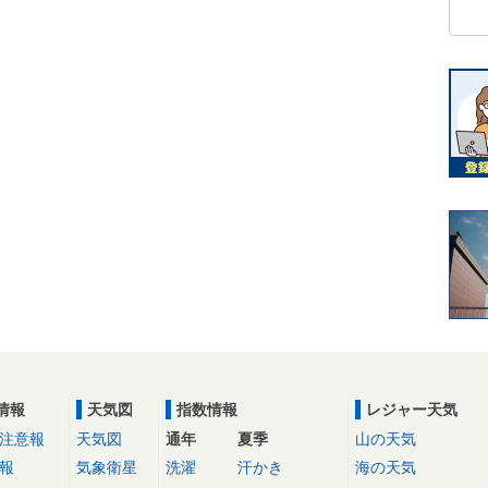
情報
天気図
指数情報
レジャー天気
注意報
天気図
通年
夏季
山の天気
報
気象衛星
洗濯
汗かき
海の天気