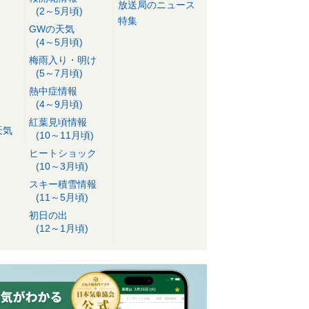
放送局のニュース
(2～5月頃)
特集
GWの天気
(4～5月頃)
梅雨入り・明け
(5～7月頃)
熱中症情報
(4～9月頃)
紅葉見頃情報
天気
(10～11月頃)
ヒートショック
(10～3月頃)
スキー積雪情報
(11～5月頃)
初日の出
(12～1月頃)