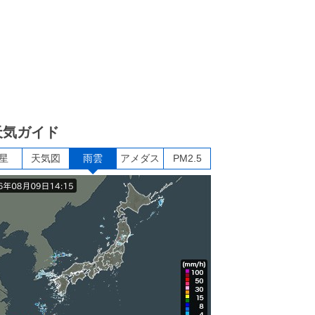
天気ガイド
星
天気図
雨雲
アメダス
PM2.5