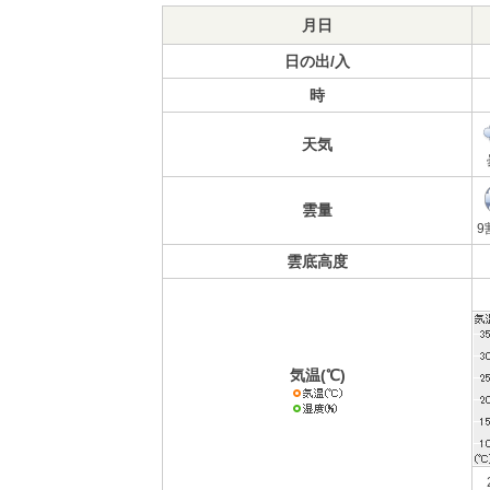
月日
日の出/入
時
天気
雲量
9
雲底高度
気温(℃)