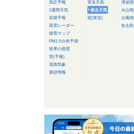
気圧予報
実況天気
津波情
2週間天気
過去天気
火山情
長期予報
雷(実況)
台風情
雨雲レーダー
知る防
積雪マップ
PM2.5分布予測
世界の雨雲
雷(予報)
道路気象
黄砂情報