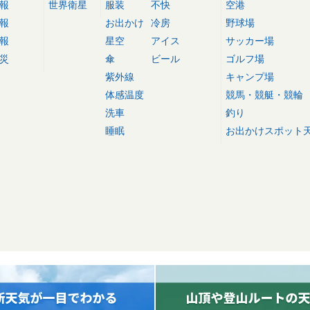
報
世界衛星
服装
不快
空港
報
お出かけ
冷房
野球場
報
星空
アイス
サッカー場
災
傘
ビール
ゴルフ場
紫外線
キャンプ場
体感温度
競馬・競艇・競輪
洗車
釣り
睡眠
お出かけスポット