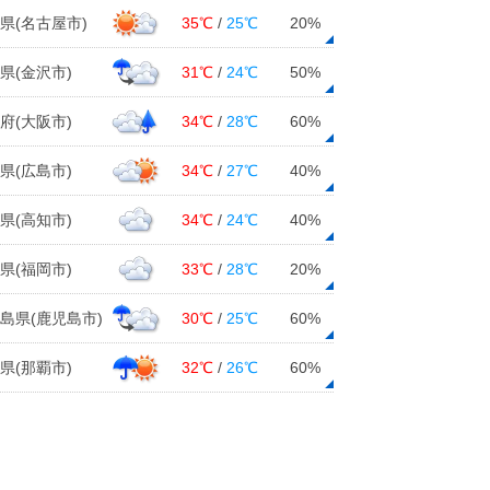
県(名古屋市)
35℃
/
25℃
20%
北海道 厳しい暑さおさまる
県(金沢市)
31℃
/
24℃
50%
04日10:21
府(大阪市)
34℃
/
28℃
60%
4日 西日本・東海エリアの天気と注
意点
県(広島市)
34℃
/
27℃
40%
04日09:54
日差し強烈 また40度超? 台風は
県(高知市)
34℃
/
24℃
40%
本州へ
04日08:47
県(福岡市)
33℃
/
28℃
20%
島県(鹿児島市)
30℃
/
25℃
60%
県(那覇市)
32℃
/
26℃
60%