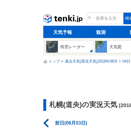
tenki.jp
検
天気予報
観測
雨雲レーダー
天気図
トップ
過去天気(実況天気)2018年08月
04日
札幌(道央)の実況天気
(20
前日(08月03日)