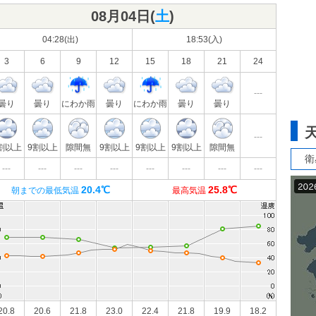
08月04日(
土
)
04:28(出)
18:53(入)
3
6
9
12
15
18
21
24
---
曇り
曇り
にわか雨
曇り
にわか雨
曇り
曇り
---
割以上
9割以上
隙間無
9割以上
9割以上
9割以上
隙間無
衛
---
---
---
---
---
---
---
---
20.4℃
25.8℃
朝までの最低気温
最高気温
20.8
20.6
21.8
23.0
22.4
21.8
19.9
18.2