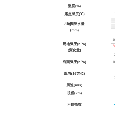
湿度(%)
露点温度(℃)
3時間降水量
(mm)
1
現地気圧(hPa)
(変化量)
(
海面気圧(hPa)
1
風向(16方位)
風速(m/s)
視程(km)
不快指数