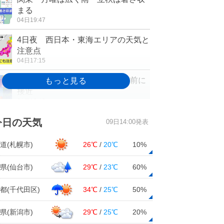
まる
04日19:47
4日夜 西日本・東海エリアの天気と
注意点
04日17:15
あす40度近い酷暑 台風はお盆前に
接近
04日16:42
東・西は猛暑日続くも、北は秋めい
今日の天気
09日14:00発表
た
04日16:15
道(札幌市)
26℃
/
20℃
10%
台風13号 暴風域伴い北上 本州接
県(仙台市)
29℃
/
23℃
60%
近か
04日12:09
都(千代田区)
34℃
/
25℃
50%
関東・近畿地方 スモッグ気象情報
県(新潟市)
29℃
/
25℃
20%
04日11:33