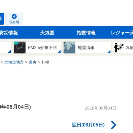
索
現在地
防災情報
天気図
指数情報
レジャー
PM2.5分布予測
地震情報
気
北海道地方
道央
札幌
18年08月04日)
2018年08月04日
翌日(08月05日)