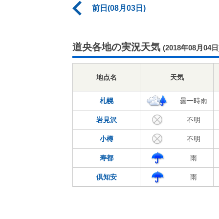
前日(08月03日)
道央各地の実況天気
(2018年08月04日
地点名
天気
札幌
曇一時雨
岩見沢
不明
小樽
不明
寿都
雨
倶知安
雨