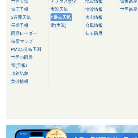
世界天気
アメダス実況
地震情報
気象衛星
気圧予報
実況天気
津波情報
世界衛星
2週間天気
過去天気
火山情報
長期予報
雷(実況)
台風情報
雨雲レーダー
知る防災
積雪マップ
PM2.5分布予測
世界の雨雲
雷(予報)
道路気象
黄砂情報