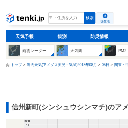
tenki.jp
検索
現在地
天気予報
観測
防災情報
雨雲レーダー
天気図
PM2
トップ
過去天気(アメダス実況・気温)2018年08月
05日
関東・
信州新町(シンシュウシンマチ)のア