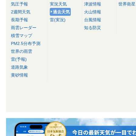
気圧予報
実況天気
津波情報
世界衛星
2週間天気
過去天気
火山情報
長期予報
雷(実況)
台風情報
雨雲レーダー
知る防災
積雪マップ
PM2.5分布予測
世界の雨雲
雷(予報)
道路気象
黄砂情報