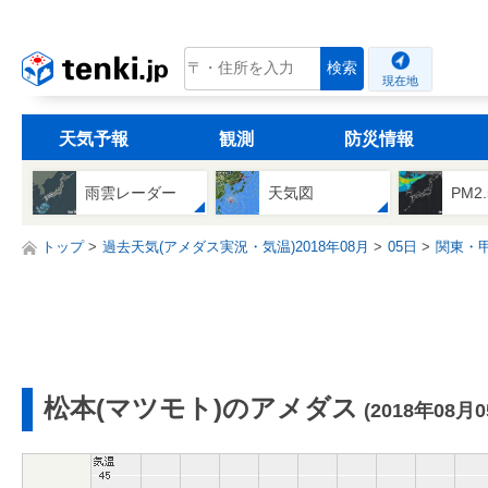
tenki.jp
検索
現在地
天気予報
観測
防災情報
雨雲レーダー
天気図
PM2
トップ
過去天気(アメダス実況・気温)2018年08月
05日
関東・
松本(マツモト)のアメダス
(2018年08月0