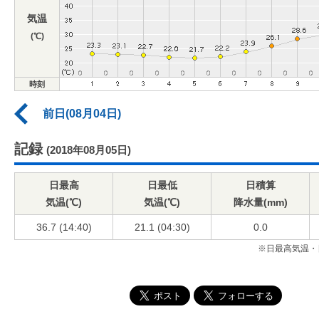
気温
(℃)
時刻
前日(08月04日)
記録
(2018年08月05日)
日最高
日最低
日積算
気温(℃)
気温(℃)
降水量(mm)
36.7 (14:40)
21.1 (04:30)
0.0
※日最高気温・