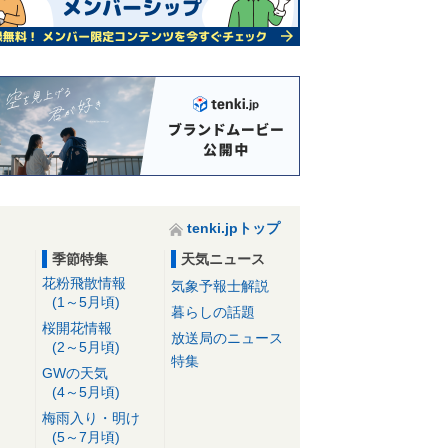
tenki.jpトップ
季節特集
天気ニュース
花粉飛散情報
気象予報士解説
(1～5月頃)
暮らしの話題
桜開花情報
放送局のニュース
(2～5月頃)
特集
GWの天気
(4～5月頃)
梅雨入り・明け
(5～7月頃)