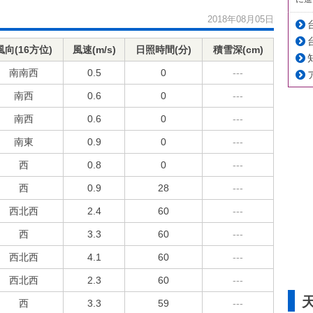
2018年08月05日
風向(16方位)
風速(m/s)
日照時間(分)
積雪深(cm)
南南西
0.5
0
---
南西
0.6
0
---
南西
0.6
0
---
南東
0.9
0
---
西
0.8
0
---
西
0.9
28
---
西北西
2.4
60
---
西
3.3
60
---
西北西
4.1
60
---
西北西
2.3
60
---
西
3.3
59
---