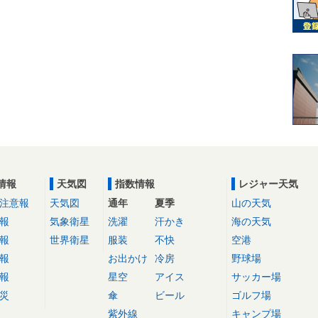
情報
天気図
指数情報
レジャー天気
注意報
天気図
通年
夏季
山の天気
報
気象衛星
洗濯
汗かき
海の天気
報
世界衛星
服装
不快
空港
報
お出かけ
冷房
野球場
報
星空
アイス
サッカー場
災
傘
ビール
ゴルフ場
紫外線
キャンプ場