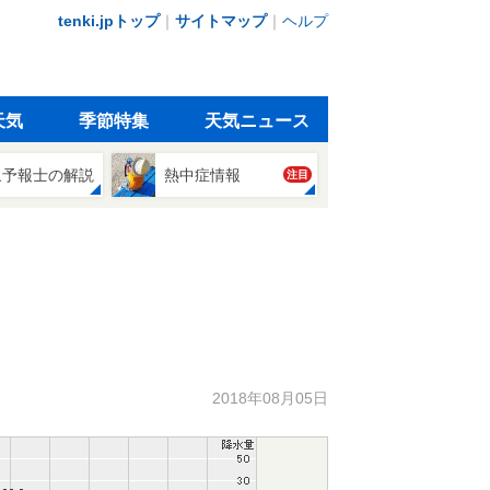
tenki.jpトップ
｜
サイトマップ
｜
ヘルプ
天気
季節特集
天気ニュース
象予報士の解説
熱中症情報
注目
2018年08月05日