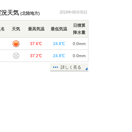
暦ではまもなく秋ですが、暑さは衰
実況天気
2018年08月05日
(北陸地方)
え知らず
05日16:39
日積算
点名
天気
最高気温
最低気温
降水量
山形県で記録的短時間大雨情報
山
37.6℃
24.8℃
0.0
mm
05日14:16
木
37.2℃
24.8℃
0.0
mm
40度迫る暑さ 関東は徐々に台風の
高波
詳しく見る
05日09:06
北海道は猛暑一転 記録的冷え込み
に
05日07:54
青森県で約90ミリ 記録的短時間大
雨
05日05:14