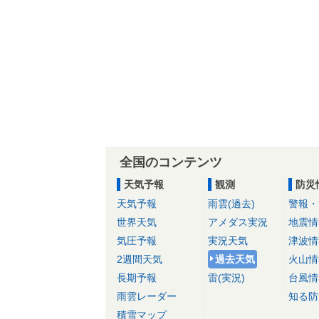
全国のコンテンツ
天気予報
観測
防災
天気予報
雨雲(過去)
警報・
世界天気
アメダス実況
地震情
気圧予報
実況天気
津波情
2週間天気
過去天気
火山情
長期予報
雷(実況)
台風情
雨雲レーダー
知る防
積雪マップ