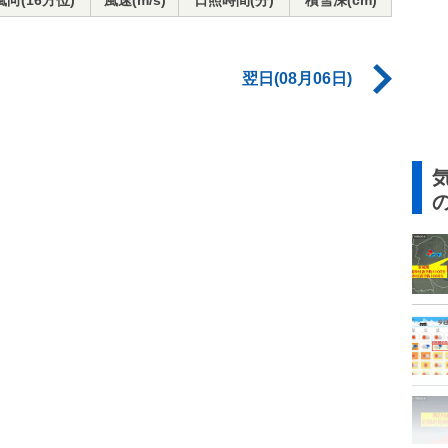
風向(16方位)
風速(m/s)
日照時間(分)
積雪深(cm)
翌日(08月06日)