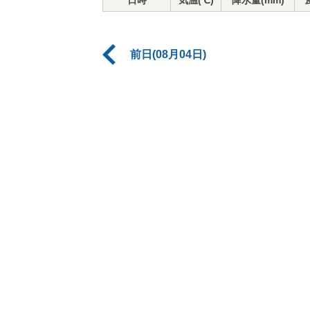
日時
気温(℃)
降水量(mm)
前日(08月04日)