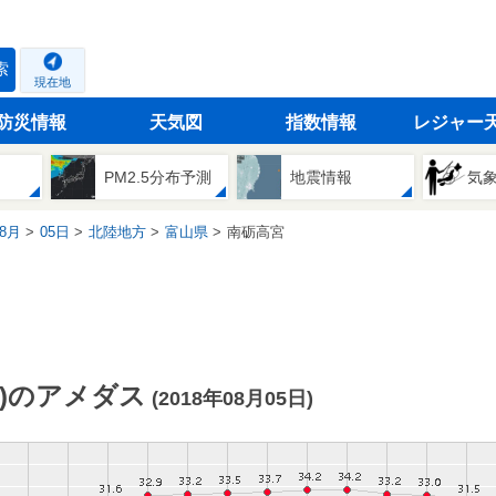
索
現在地
防災情報
天気図
指数情報
レジャー
PM2.5分布予測
地震情報
気
8月
05日
北陸地方
富山県
南砺高宮
)のアメダス
(2018年08月05日)