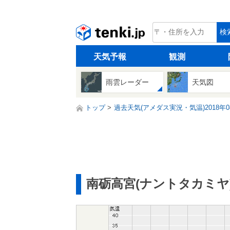
tenki.jp
検
天気予報
観測
雨雲レーダー
天気図
トップ
過去天気(アメダス実況・気温)2018年0
南砺高宮(ナントタカミヤ