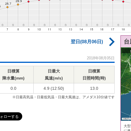
台
翌日(08月06日)
2018年08月05日
日積算
日最大
日積算
降水量(mm)
風速(m/s)
日照時間(時)
0.0
4.9 (12:50)
13.0
※日最高気温・日最低気温・日最大風速は、アメダス10分値です
大型
に進