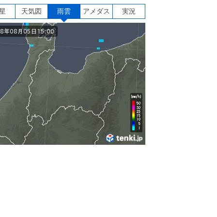
星
天気図
雨雲
アメダス
実況