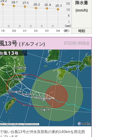
降水量
(mm/h)
時刻
風13号
(ドルフィン)
07日05:00現在
で強い台風13号が沖永良部島の東約140kmを西北西
んでいます