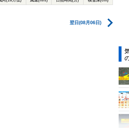
風向(16方位)
風速(m/s)
日照時間(分)
積雪深(cm)
翌日(08月06日)