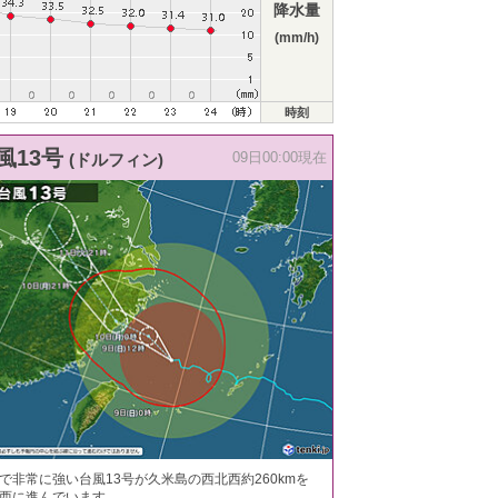
降水量
(mm/h)
時刻
風13号
(ドルフィン)
09日00:00現在
で非常に強い台風13号が久米島の西北西約260kmを
西に進んでいます