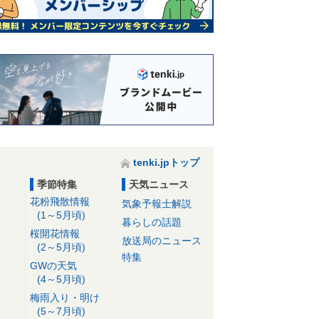
tenki.jpトップ
季節特集
天気ニュース
花粉飛散情報
気象予報士解説
(1～5月頃)
暮らしの話題
桜開花情報
放送局のニュース
(2～5月頃)
特集
GWの天気
(4～5月頃)
梅雨入り・明け
(5～7月頃)