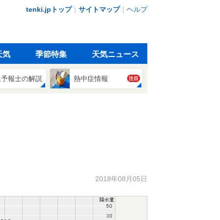
tenki.jpトップ
｜
サイトマップ
｜
ヘルプ
天気
季節特集
天気ニュース
象予報士の解説
熱中症情報
注目
2018年08月05日