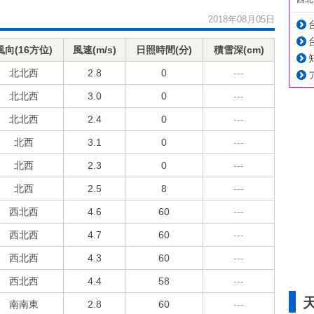
2018年08月05日
風向(16方位)
風速(m/s)
日照時間(分)
積雪深(cm)
北北西
2.8
0
---
北北西
3.0
0
---
北北西
2.4
0
---
北西
3.1
0
---
北西
2.3
0
---
北西
2.5
8
---
西北西
4.6
60
---
西北西
4.7
60
---
西北西
4.3
60
---
西北西
4.4
58
---
南南東
2.8
60
---