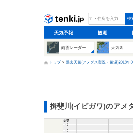
tenki.jp
検
天気予報
観測
雨雲レーダー
天気図
トップ
過去天気(アメダス実況・気温)2018年0
揖斐川(イビガワ)のアメ