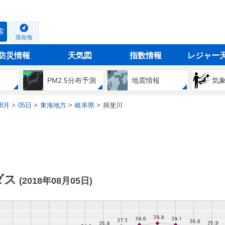
索
現在地
防災情報
天気図
指数情報
レジャー
PM2.5分布予測
地震情報
気
8月
05日
東海地方
岐阜県
揖斐川
ダス
(2018年08月05日)