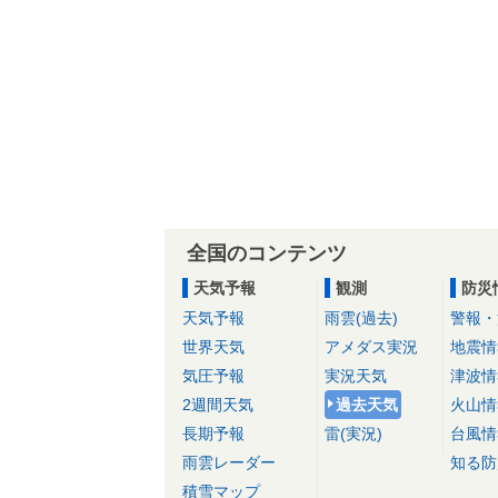
全国のコンテンツ
天気予報
観測
防災
天気予報
雨雲(過去)
警報・
世界天気
アメダス実況
地震情
気圧予報
実況天気
津波情
2週間天気
過去天気
火山情
長期予報
雷(実況)
台風情
雨雲レーダー
知る防
積雪マップ