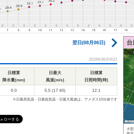
台
翌日(08月06日)
2018年08月05日
日積算
日最大
日積算
降水量(mm)
風速(m/s)
日照時間(時)
0.0
5.5 (17:40)
12.1
※日最高気温・日最低気温・日最大風速は、アメダス10分値です
大型
西北