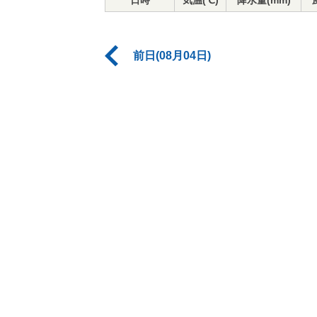
日時
気温(℃)
降水量(mm)
前日(08月04日)