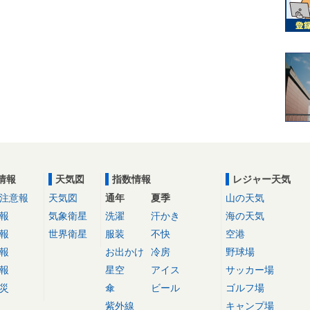
情報
天気図
指数情報
レジャー天気
注意報
天気図
通年
夏季
山の天気
報
気象衛星
洗濯
汗かき
海の天気
報
世界衛星
服装
不快
空港
報
お出かけ
冷房
野球場
報
星空
アイス
サッカー場
災
傘
ビール
ゴルフ場
紫外線
キャンプ場