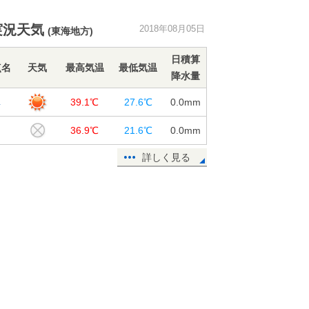
暦ではまもなく秋ですが、暑さは衰
実況天気
2018年08月05日
(東海地方)
え知らず
05日16:39
日積算
点名
天気
最高気温
最低気温
降水量
山形県で記録的短時間大雨情報
阜
39.1℃
27.6℃
0.0
mm
05日14:16
山
36.9℃
21.6℃
0.0
mm
40度迫る暑さ 関東は徐々に台風の
高波
詳しく見る
05日09:06
北海道は猛暑一転 記録的冷え込み
に
05日07:54
青森県で約90ミリ 記録的短時間大
雨
05日05:14