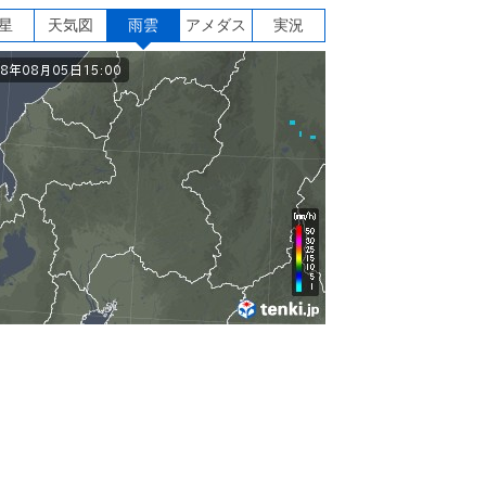
星
天気図
雨雲
アメダス
実況