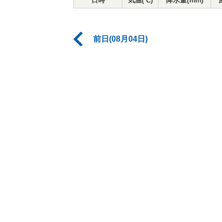
日時
気温(℃)
降水量(mm)
前日(08月04日)