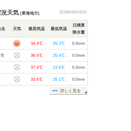
暦ではまもなく秋ですが、暑さは衰
実況天気
2018年08月05日
(東海地方)
え知らず
05日16:39
日積算
点名
天気
最高気温
最低気温
降水量
山形県で記録的短時間大雨情報
34.4℃
26.3℃
0.0
mm
05日14:16
日市
36.6℃
25.4℃
0.0
mm
40度迫る暑さ 関東は徐々に台風の
高波
野
37.4℃
22.6℃
0.0
mm
05日09:06
鷲
33.5℃
25.1℃
0.0
mm
北海道は猛暑一転 記録的冷え込み
に
詳しく見る
05日07:54
青森県で約90ミリ 記録的短時間大
雨
05日05:14