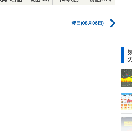
風向(16方位)
風速(m/s)
日照時間(分)
積雪深(cm)
翌日(08月06日)