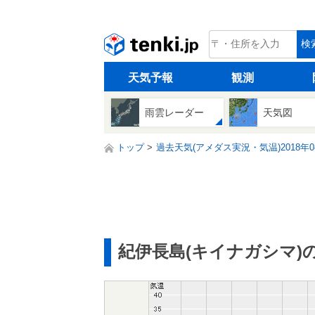
tenki.jp
検
天気予報
観測
雨雲レーダー
天気図
トップ
過去天気(アメダス実況・気温)2018年0
紀伊長島(キイナガシマ)