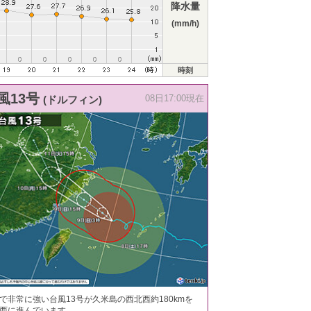
降水量
(mm/h)
時刻
風13号
(ドルフィン)
08日17:00現在
で非常に強い台風13号が久米島の西北西約180kmを
西に進んでいます