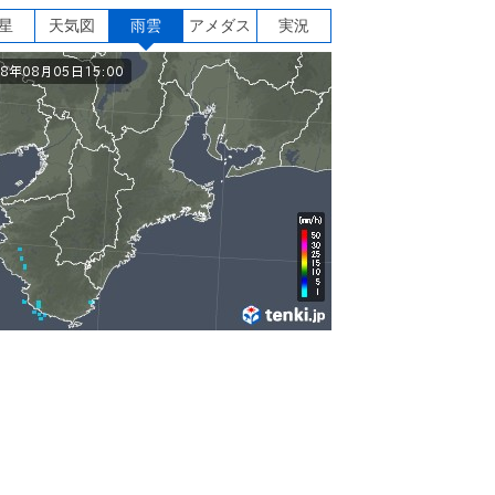
星
天気図
雨雲
アメダス
実況