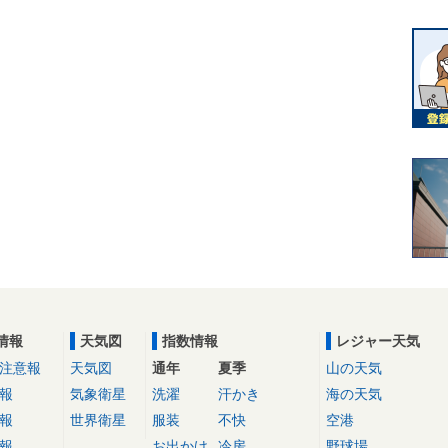
情報
天気図
指数情報
レジャー天気
注意報
天気図
通年
夏季
山の天気
報
気象衛星
洗濯
汗かき
海の天気
報
世界衛星
服装
不快
空港
報
お出かけ
冷房
野球場