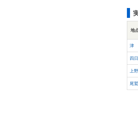
地
津
四
上
尾