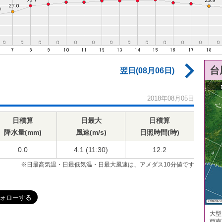
台
翌日(08月06日)
2018年08月05日
日積算
日最大
日積算
降水量(mm)
風速(m/s)
日照時間(時)
0.0
4.1 (11:30)
12.2
※日最高気温・日最低気温・日最大風速は、アメダス10分値です
大型
西南