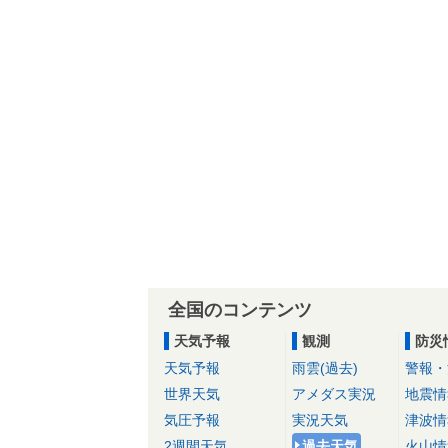
全国のコンテンツ
天気予報
観測
防災
天気予報
雨雲(過去)
警報・
世界天気
アメダス実況
地震情
気圧予報
実況天気
津波情
2週間天気
過去天気
火山情