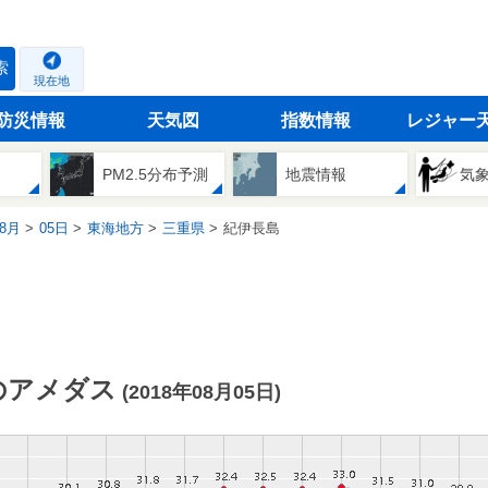
索
現在地
防災情報
天気図
指数情報
レジャー
PM2.5分布予測
地震情報
気
8月
05日
東海地方
三重県
紀伊長島
のアメダス
(2018年08月05日)