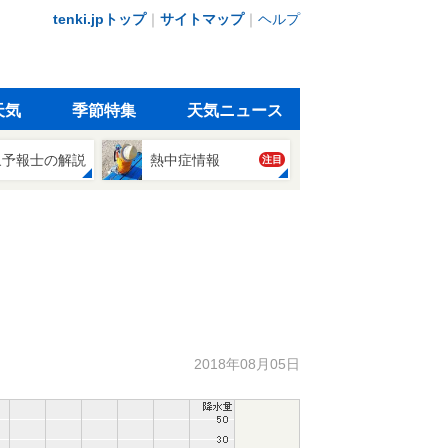
tenki.jpトップ
｜
サイトマップ
｜
ヘルプ
天気
季節特集
天気ニュース
象予報士の解説
熱中症情報
注目
2018年08月05日