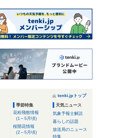
tenki.jpトップ
季節特集
天気ニュース
花粉飛散情報
気象予報士解説
(1～5月頃)
暮らしの話題
桜開花情報
放送局のニュース
(2～5月頃)
特集