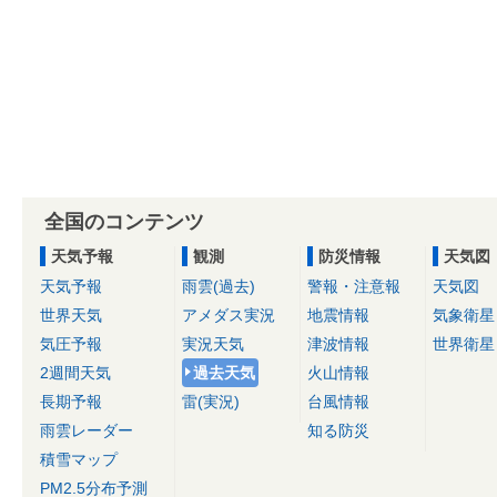
全国のコンテンツ
天気予報
観測
防災情報
天気図
天気予報
雨雲(過去)
警報・注意報
天気図
世界天気
アメダス実況
地震情報
気象衛星
気圧予報
実況天気
津波情報
世界衛星
2週間天気
過去天気
火山情報
長期予報
雷(実況)
台風情報
雨雲レーダー
知る防災
積雪マップ
PM2.5分布予測