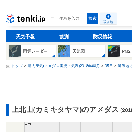
tenki.jp
検索
現在地
天気予報
観測
防災情報
雨雲レーダー
天気図
PM2
トップ
過去天気(アメダス実況・気温)2018年08月
05日
近畿地
上北山(カミキタヤマ)のアメダス
(20