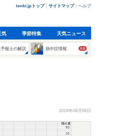
tenki.jpトップ
｜
サイトマップ
｜
ヘルプ
天気
季節特集
天気ニュース
象予報士の解説
熱中症情報
注目
2018年08月05日