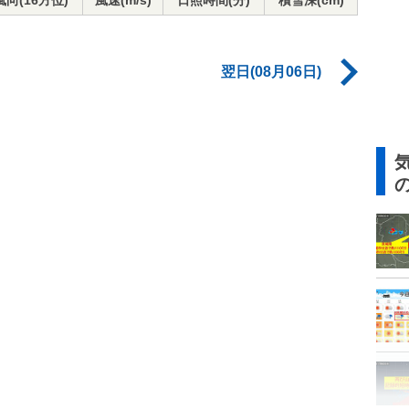
風向(16方位)
風速(m/s)
日照時間(分)
積雪深(cm)
翌日(08月06日)