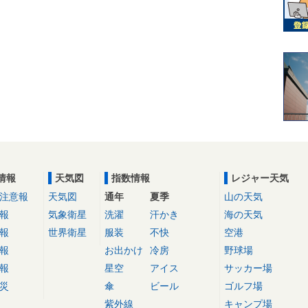
情報
天気図
指数情報
レジャー天気
注意報
天気図
通年
夏季
山の天気
報
気象衛星
洗濯
汗かき
海の天気
報
世界衛星
服装
不快
空港
報
お出かけ
冷房
野球場
報
星空
アイス
サッカー場
災
傘
ビール
ゴルフ場
紫外線
キャンプ場