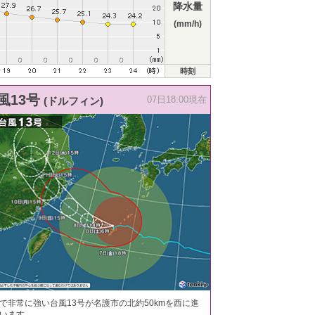
降水量
(mm/h)
時刻
風13号
(ドルフィン)
07日18:00現在
で非常に強い台風13号が名護市の北約50kmを西に進
います