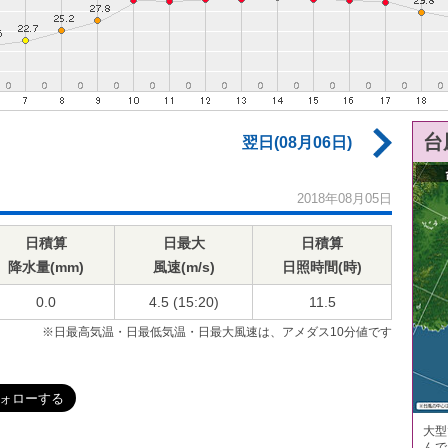
台
翌日(08月06日)
2018年08月05日
日積算
日最大
日積算
降水量(mm)
風速(m/s)
日照時間(時)
0.0
4.5 (15:20)
11.5
※日最高気温・日最低気温・日最大風速は、アメダス10分値です
大型
んで