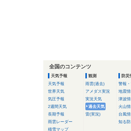
全国のコンテンツ
天気予報
観測
防災
天気予報
雨雲(過去)
警報・
世界天気
アメダス実況
地震情
気圧予報
実況天気
津波情
2週間天気
過去天気
火山情
長期予報
雷(実況)
台風情
雨雲レーダー
知る防
積雪マップ