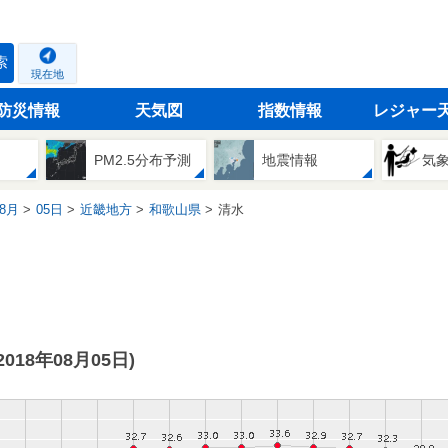
索
現在地
防災情報
天気図
指数情報
レジャー
PM2.5分布予測
地震情報
気
8月
05日
近畿地方
和歌山県
清水
(2018年08月05日)