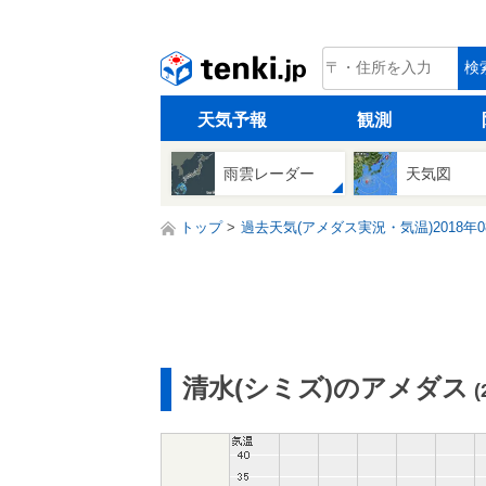
tenki.jp
検
天気予報
観測
雨雲レーダー
天気図
トップ
過去天気(アメダス実況・気温)2018年0
清水(シミズ)のアメダス