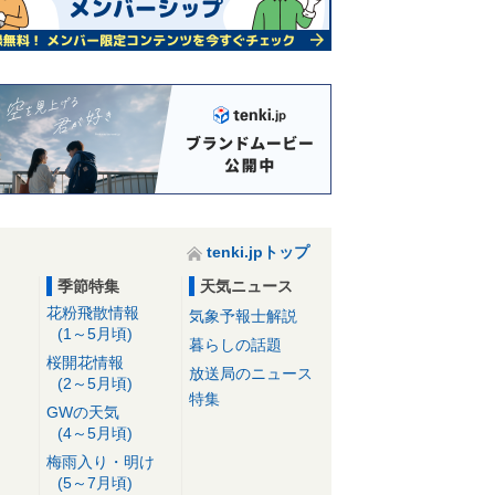
tenki.jpトップ
季節特集
天気ニュース
花粉飛散情報
気象予報士解説
(1～5月頃)
暮らしの話題
桜開花情報
放送局のニュース
(2～5月頃)
特集
GWの天気
(4～5月頃)
梅雨入り・明け
(5～7月頃)