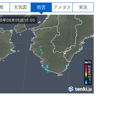
星
天気図
雨雲
アメダス
実況