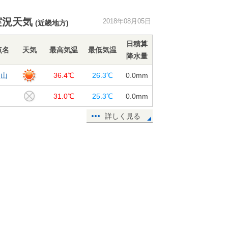
暦ではまもなく秋ですが、暑さは衰
実況天気
2018年08月05日
(近畿地方)
え知らず
05日16:39
日積算
点名
天気
最高気温
最低気温
降水量
山形県で記録的短時間大雨情報
歌山
36.4℃
26.3℃
0.0
mm
05日14:16
岬
31.0℃
25.3℃
0.0
mm
40度迫る暑さ 関東は徐々に台風の
高波
詳しく見る
05日09:06
北海道は猛暑一転 記録的冷え込み
に
05日07:54
青森県で約90ミリ 記録的短時間大
雨
05日05:14