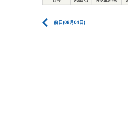
日時
気温(℃)
降水量(mm)
前日(08月04日)