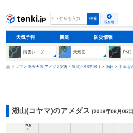
tenki.jp
検索
現在地
天気予報
観測
防災情報
雨雲レーダー
天気図
PM2
トップ
過去天気(アメダス実況・気温)2018年08月
05日
中国地
湖山(コヤマ)のアメダス
(2018年08月05日