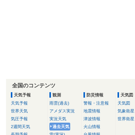
全国のコンテンツ
天気予報
観測
防災情報
天気図
天気予報
雨雲(過去)
警報・注意報
天気図
世界天気
アメダス実況
地震情報
気象衛星
気圧予報
実況天気
津波情報
世界衛星
2週間天気
過去天気
火山情報
長期予報
雷(実況)
台風情報