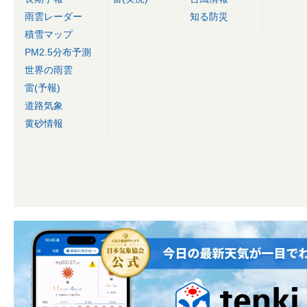
雨雲レーダー
知る防災
積雪マップ
PM2.5分布予測
世界の雨雲
雷(予報)
道路気象
黄砂情報